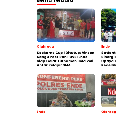
Berita Terbaru
Olahraga
Ende
Soekarno Cup I Ditutup; Vinsen
Satlant
Sangu Pastikan PBVSI Ende
Sinergi
Siap Gelar Turnamen Bola Voli
Upaya 
Antar Pelajar SMA
Kecelak
Ende
Olahra