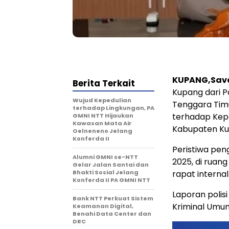
KUPANG,Sav
Berita Terkait
Kupang dari P
Wujud Kepedulian
Tenggara Tim
terhadap Lingkungan, PA
terhadap Kep
GMNI NTT Hijaukan
Kawasan Mata Air
Kabupaten Kup
Oelneneno Jelang
Konferda II
Peristiwa peng
Alumni GMNI se-NTT
2025, di ruan
Gelar Jalan Santai dan
Bhakti Sosial Jelang
rapat internal
Konferda II PA GMNI NTT
Laporan polisi
Bank NTT Perkuat Sistem
Kriminal Umum
Keamanan Digital,
Benahi Data Center dan
DRC