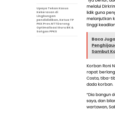
“Iya benar, ad
melalui Dirkr
Upaya Tekan Kasus
lidik guna pe
Kekerasan di
Lingkungan
melanjutkan k
pendididikan, Ketua TP
PKK Prov.NTTDorong
tinggi keadil
Optimalisasi Guru BK &
Satgas PPKS
Baca Juga 
Penghijaua
Sambut Ko
Korban Roni 
rapat berlang
Costa, tiba-
dada korban.
“Dia bangun d
saya, dan bila
wartawan, Sab