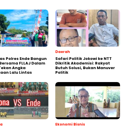
Daerah
as Polres Ende Bangun
Safari Politik Jokowi ke NTT
 Bersama FLLAJ Dalam
Dikritik Akademisi: Rakyat
Tekan Angka
Butuh Solusi, Bukan Manuver
aan Lalu Lintas
Politik
ga
Ekonomi Bisnis