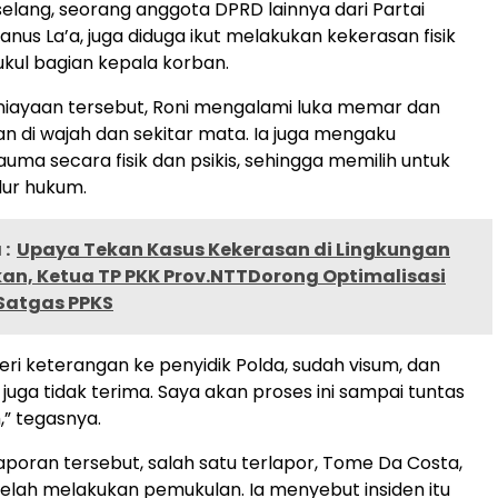
elang, seorang anggota DPRD lainnya dari Partai
anus La’a, juga diduga ikut melakukan kekerasan fisik
ul bagian kepala korban.
niayaan tersebut, Roni mengalami luka memar dan
di wajah dan sekitar mata. Ia juga mengaku
uma secara fisik dan psikis, sehingga memilih untuk
ur hukum.
:
Upaya Tekan Kasus Kekerasan di Lingkungan
kan, Ketua TP PKK Prov.NTTDorong Optimalisasi
 Satgas PPKS
eri keterangan ke penyidik Polda, sudah visum, dan
juga tidak terima. Saya akan proses ini sampai tuntas
” tegasnya.
poran tersebut, salah satu terlapor, Tome Da Costa,
lah melakukan pemukulan. Ia menyebut insiden itu