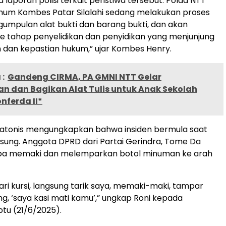
a laporan polisi terkait peristiwa tersebut. Polda NTT
imum Kombes Patar Silalahi sedang melakukan proses
ngumpulan alat bukti dan barang bukti, dan akan
e tahap penyelidikan dan penyidikan yang menjunjung
an dan kepastian hukum,” ujar Kombes Henry.
:
Gandeng CIRMA, PA GMNI NTT Gelar
n dan Bagikan Alat Tulis untuk Anak Sekolah
nferda II*
Natonis mengungkapkan bahwa insiden bermula saat
sung. Anggota DPRD dari Partai Gerindra, Tome Da
tiba memaki dan melemparkan botol minuman ke arah
ari kursi, langsung tarik saya, memaki-maki, tampar
ng, ‘saya kasi mati kamu’,” ungkap Roni kepada
tu (21/6/2025).