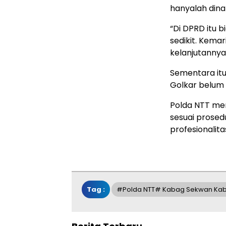
hanyalah din
“Di DPRD itu b
sedikit. Kema
kelanjutannya 
Sementara itu,
Golkar belum b
Polda NTT me
sesuai prosed
profesionalita
Tag :
#Polda NTT# Kabag Sekwan Ka