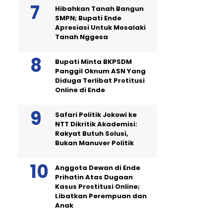
Hibahkan Tanah Bangun
SMPN; Bupati Ende
Apresiasi Untuk Mosalaki
Tanah Nggesa
Bupati Minta BKPSDM
Panggil Oknum ASN Yang
Diduga Terlibat Protitusi
Online di Ende
Safari Politik Jokowi ke
NTT Dikritik Akademisi:
Rakyat Butuh Solusi,
Bukan Manuver Politik
Anggota Dewan di Ende
Prihatin Atas Dugaan
Kasus Prostitusi Online;
Libatkan Perempuan dan
Anak