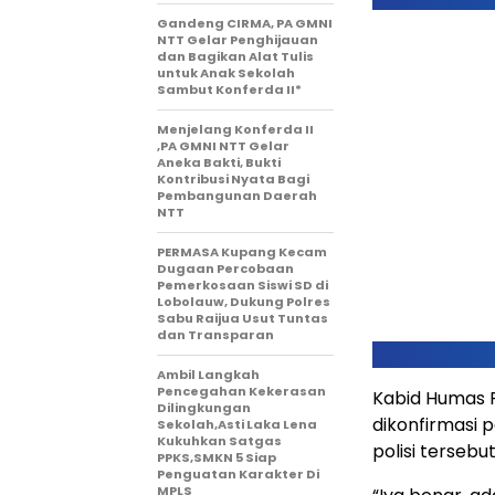
Gandeng CIRMA, PA GMNI
NTT Gelar Penghijauan
dan Bagikan Alat Tulis
untuk Anak Sekolah
Sambut Konferda II*
Menjelang Konferda II
,PA GMNI NTT Gelar
Aneka Bakti, Bukti
Kontribusi Nyata Bagi
Pembangunan Daerah
NTT
PERMASA Kupang Kecam
Dugaan Percobaan
Pemerkosaan Siswi SD di
Lobolauw, Dukung Polres
Sabu Raijua Usut Tuntas
dan Transparan
Ambil Langkah
Pencegahan Kekerasan
Kabid Humas P
Dilingkungan
dikonfirmasi 
Sekolah,Asti Laka Lena
Kukuhkan Satgas
polisi tersebut
PPKS,SMKN 5 Siap
Penguatan Karakter Di
MPLS