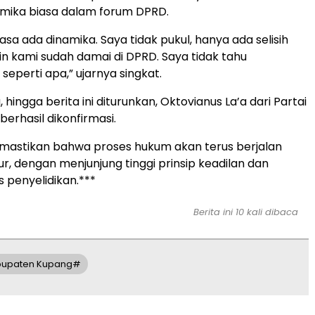
amika biasa dalam forum DPRD.
iasa ada dinamika. Saya tidak pukul, hanya ada selisih
rin kami sudah damai di DPRD. Saya tidak tahu
seperti apa,” ujarnya singkat.
 hingga berita ini diturunkan, Oktovianus La’a dari Partai
erhasil dikonfirmasi.
mastikan bahwa proses hukum akan terus berjalan
ur, dengan menjunjung tinggi prinsip keadilan dan
s penyelidikan.***
Berita ini 10 kali dibaca
bupaten Kupang#