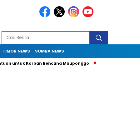
TIMOR NEWS
SUMBA NEWS
ntuk Korban Bencana Mauponggo
Drama Pergub 33: Kadis Sul