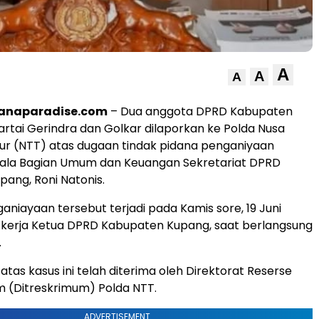
A
A
A
anaparadise.com
– Dua anggota DPRD Kabupaten
artai Gerindra dan Golkar dilaporkan ke Polda Nusa
ur (NTT) atas dugaan tindak pidana penganiyaan
ala Bagian Umum dan Keuangan Sekretariat DPRD
ang, Roni Natonis.
aniayaan tersebut terjadi pada Kamis sore, 19 Juni
g kerja Ketua DPRD Kabupaten Kupang, saat berlangsung
.
 atas kasus ini telah diterima oleh Direktorat Reserse
 (Ditreskrimum) Polda NTT.
ADVERTISEMENT