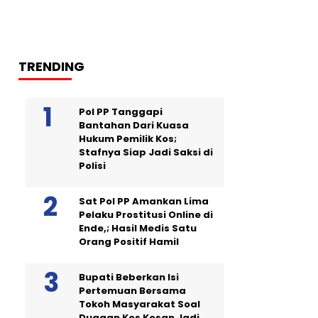
TRENDING
Pol PP Tanggapi
Bantahan Dari Kuasa
Hukum Pemilik Kos;
Stafnya Siap Jadi Saksi di
Polisi
Sat Pol PP Amankan Lima
Pelaku Prostitusi Online di
Ende,; Hasil Medis Satu
Orang Positif Hamil
Bupati Beberkan Isi
Pertemuan Bersama
Tokoh Masyarakat Soal
Dugaan Kos Kosan Jadi