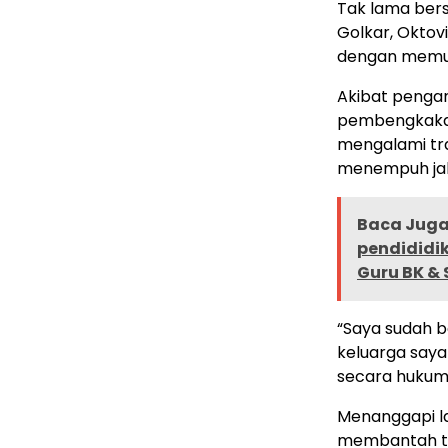
Tak lama bers
Golkar, Oktovi
dengan memuk
Akibat penga
pembengkakan 
mengalami tra
menempuh jal
Baca Juga 
pendididi
Guru BK &
“Saya sudah b
keluarga saya 
secara hukum,
Menanggapi la
membantah te