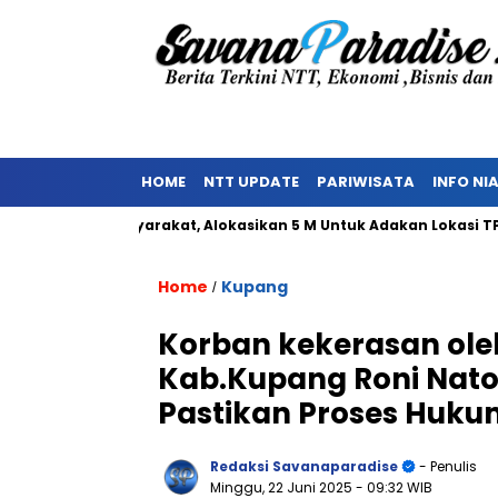
HOME
NTT UPDATE
PARIWISATA
INFO NI
akan Masyarakat, Alokasikan 5 M Untuk Adakan Lokasi TPST
Home
Kupang
/
Korban kekerasan ol
Kab.Kupang Roni Natoni
Pastikan Proses Huku
Redaksi Savanaparadise
- Penulis
Minggu, 22 Juni 2025
- 09:32 WIB