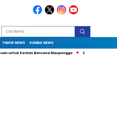
TIMOR NEWS
SUMBA NEWS
ntuk Korban Bencana Mauponggo
Drama Pergub 33: Kadis Sul