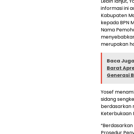
Lebih lanjut,
informasi ini
Kabupaten Ma
kepada BPN M
Nama Pemohon
menyebabkan t
merupakan hak
Baca Juga 
Barat Apre
Generasi 
Yosef menam
sidang sengk
berdasarkan 
Keterbukaan I
“Berdasarkan
Prosedur Peny