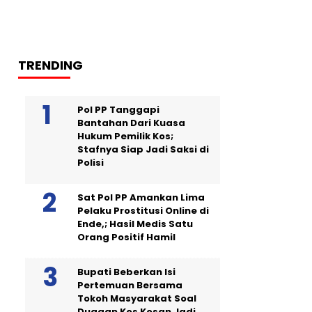
TRENDING
Pol PP Tanggapi
Bantahan Dari Kuasa
Hukum Pemilik Kos;
Stafnya Siap Jadi Saksi di
Polisi
Sat Pol PP Amankan Lima
Pelaku Prostitusi Online di
Ende,; Hasil Medis Satu
Orang Positif Hamil
Bupati Beberkan Isi
Pertemuan Bersama
Tokoh Masyarakat Soal
Dugaan Kos Kosan Jadi