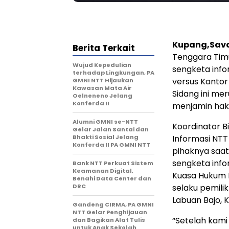
Kupang,Sav
Berita Terkait
Tenggara Tim
Wujud Kepedulian
sengketa info
terhadap Lingkungan, PA
versus Kanto
GMNI NTT Hijaukan
Kawasan Mata Air
Sidang ini me
Oelneneno Jelang
Konferda II
menjamin hak
Alumni GMNI se-NTT
Koordinator B
Gelar Jalan Santai dan
Bhakti Sosial Jelang
Informasi NTT
Konferda II PA GMNI NTT
pihaknya saat
sengketa info
Bank NTT Perkuat Sistem
Keamanan Digital,
Kuasa Hukum M
Benahi Data Center dan
DRC
selaku pemili
Labuan Bajo, 
Gandeng CIRMA, PA GMNI
NTT Gelar Penghijauan
“Setelah kam
dan Bagikan Alat Tulis
untuk Anak Sekolah