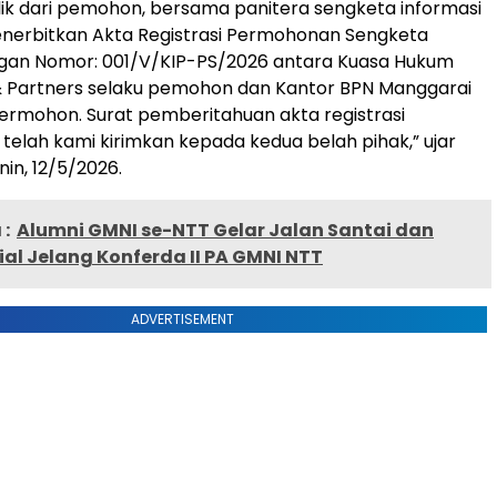
lik dari pemohon, bersama panitera sengketa informasi
enerbitkan Akta Registrasi Permohonan Sengketa
ngan Nomor: 001/V/KIP-PS/2026 antara Kuasa Hukum
 & Partners selaku pemohon dan Kantor BPN Manggarai
termohon. Surat pemberitahuan akta registrasi
 telah kami kirimkan kepada kedua belah pihak,” ujar
in, 12/5/2026.
:
Alumni GMNI se-NTT Gelar Jalan Santai dan
ial Jelang Konferda II PA GMNI NTT
ADVERTISEMENT