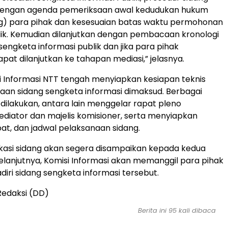
 dengan agenda pemeriksaan awal kedudukan hukum
ng) para pihak dan kesesuaian batas waktu permohonan
lik. Kemudian dilanjutkan dengan pembacaan kronologi
ngketa informasi publik dan jika para pihak
pat dilanjutkan ke tahapan mediasi,” jelasnya.
isi Informasi NTT tengah menyiapkan kesiapan teknis
an sidang sengketa informasi dimaksud. Berbagai
 dilakukan, antara lain menggelar rapat pleno
iator dan majelis komisioner, serta menyiapkan
t, dan jadwal pelaksanaan sidang.
kasi sidang akan segera disampaikan kepada kedua
Selanjutnya, Komisi Informasi akan memanggil para pihak
iri sidang sengketa informasi tersebut.
Redaksi (DD)
Berita ini 95 kali dibaca