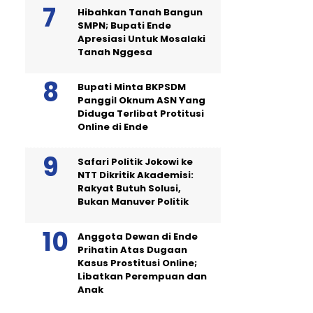
Hibahkan Tanah Bangun
SMPN; Bupati Ende
Apresiasi Untuk Mosalaki
Tanah Nggesa
Bupati Minta BKPSDM
Panggil Oknum ASN Yang
Diduga Terlibat Protitusi
Online di Ende
Safari Politik Jokowi ke
NTT Dikritik Akademisi:
Rakyat Butuh Solusi,
Bukan Manuver Politik
Anggota Dewan di Ende
Prihatin Atas Dugaan
Kasus Prostitusi Online;
Libatkan Perempuan dan
Anak