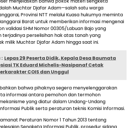
 Yosef menjelaskan bahwa pokok materi sengketa
 adalah Muchtar Djafar Adam—salah satu warga
nggarai, Provinsi NTT melalui Kuasa hukumya meminta
anggarai Barat untuk memberikan informasi mengenai
 validasi SHM Nomor 00305/Labuan Bajo yang
erjadinya perselisihan hak atas tanah yang
 milik Muchtar Djafar Adam hingga saat ini.
:
Lepas 29 Peserta Didik, Kepala Desa Baumata
siasi TK Eduard Michelis-Nasipanaf Cetak
Berkarakter COIS dan Unggul
bahkan bahwa pihaknya segera menyelenggarakan
eta informasi antara pemohon dan termohon
mekanisme yang diatur dalam Undang-Undang
nformasi Publik serta peraturan teknis Komisi Informasi.
 amanat Peraturan Nomor 1 Tahun 2013 tentang
elesaian Sengketa Informasi Publik, prosedur sidang