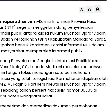
A
A
A
anaparadise.com-
Komisi Informasi Provinsi Nusa
ur (NTT) segera menggelar sidang penyelesaian
rmasi publik antara kuasa hukum Muchtar Djafar Adam
r Badan Pertanahan (BPN) Kabupaten Manggarai Barat.
rupakan bentuk komitmen Komisi Informasi NTT dalam
 masyarakat memperoleh informasi publik.
idang Penyelesaian Sengketa Informasi Publik Komisi
 Yosef Kolo, S.S., kepada Media ini menjelaskan bahwa
 ini tengah fokus menangani satu permohonan
rmasi yang telah teregistrasi. Permohonan diajukan oleh
.Z. AL Faqih & Partners mewakili Muchtar Djafar Adam,
k sebidang tanah bersertifikat SHM Nomor 00305 di
Kabupaten Manggarai Barat.
i menerima dan memeriksa dokumen permohonan