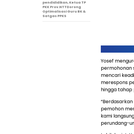
pendididikan, Ketua TP
PKK Prov.NTTDorong
Optimalisasi Guru BK &
Satgas PPKS
Yosef mengu
permohonan se
mencari keadi
merespons pe
hingga tahap
“Berdasarkan 
pemohon meme
kami langsun
perundang-und