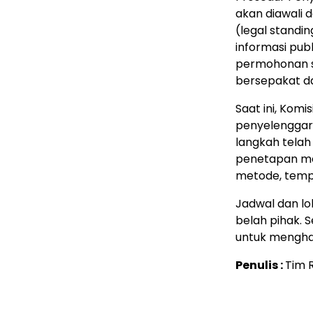
akan diawali
(legal standi
informasi pub
permohonan se
bersepakat da
Saat ini, Kom
penyelenggara
langkah telah
penetapan med
metode, tempa
Jadwal dan lo
belah pihak. 
untuk menghad
Penulis :
Tim 