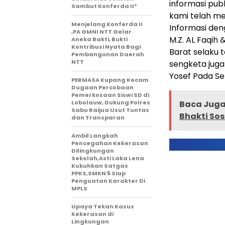
informasi pub
Sambut Konferda II*
kami telah m
Menjelang Konferda II
Informasi de
,PA GMNI NTT Gelar
M.Z. AL Faqih
Aneka Bakti, Bukti
Kontribusi Nyata Bagi
Barat selaku 
Pembangunan Daerah
NTT
sengketa juga
Yosef Pada Sen
PERMASA Kupang Kecam
Dugaan Percobaan
Pemerkosaan Siswi SD di
Lobolauw, Dukung Polres
Baca Juga 
Sabu Raijua Usut Tuntas
Bhakti Sos
dan Transparan
Ambil Langkah
Pencegahan Kekerasan
Dilingkungan
Sekolah,Asti Laka Lena
Kukuhkan Satgas
PPKS,SMKN 5 Siap
Penguatan Karakter Di
MPLS
Upaya Tekan Kasus
Kekerasan di
Lingkungan