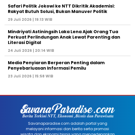
Safari Politik Jokowi ke NTT Dikritik Akademisi:
Rakyat Butuh Solusi, Bukan Manuver Politik
29 Juli 2026 | 19:13 WIB
Mindriyati Astiningsih Laka Lena Ajak Orang Tua
Perkuat Perlindungan Anak Lewat Parenting dan
Literasi Digital
24 Juli 2026 | 20:14 WIB
Media Penyiaran Berperan Penting dalam
Penyebarluasan Informasi Pemilu
23 Juli 2026 | 15:58 WIB
Savanaparadise.com adalah portal yang
melayani informasi dan berita serta promosi
wisata dan ekonomi bisnis yang mengedepankan