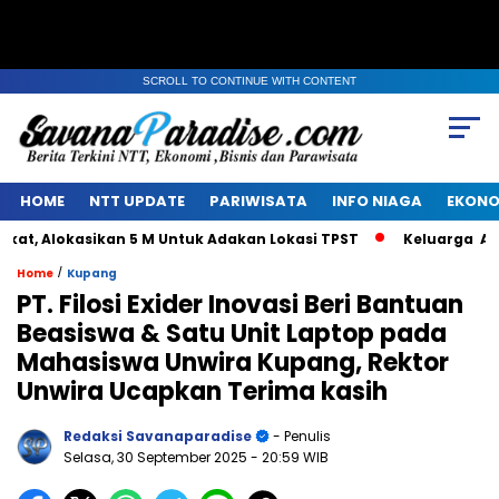
SCROLL TO CONTINUE WITH CONTENT
HOME
NTT UPDATE
PARIWISATA
INFO NIAGA
EKONO
 Alokasikan 5 M Untuk Adakan Lokasi TPST
Keluarga Alm Ja
/
Home
Kupang
PT. Filosi Exider Inovasi Beri Bantuan
Beasiswa & Satu Unit Laptop pada
Mahasiswa Unwira Kupang, Rektor
Unwira Ucapkan Terima kasih
Redaksi Savanaparadise
- Penulis
Selasa, 30 September 2025
- 20:59 WIB