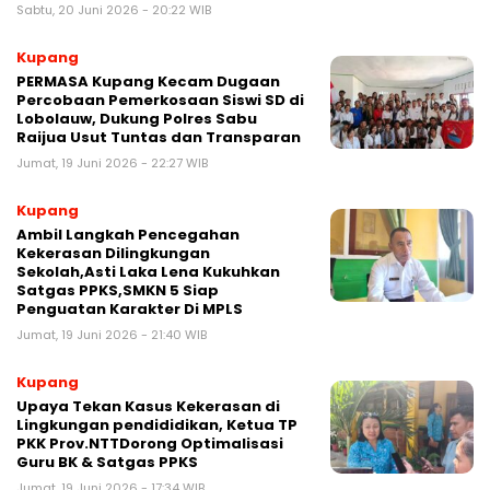
Sabtu, 20 Juni 2026 - 20:22 WIB
Kupang
PERMASA Kupang Kecam Dugaan
Percobaan Pemerkosaan Siswi SD di
Lobolauw, Dukung Polres Sabu
Raijua Usut Tuntas dan Transparan
Jumat, 19 Juni 2026 - 22:27 WIB
Kupang
Ambil Langkah Pencegahan
Kekerasan Dilingkungan
Sekolah,Asti Laka Lena Kukuhkan
Satgas PPKS,SMKN 5 Siap
Penguatan Karakter Di MPLS
Jumat, 19 Juni 2026 - 21:40 WIB
Kupang
Upaya Tekan Kasus Kekerasan di
Lingkungan pendididikan, Ketua TP
PKK Prov.NTTDorong Optimalisasi
Guru BK & Satgas PPKS
Jumat, 19 Juni 2026 - 17:34 WIB