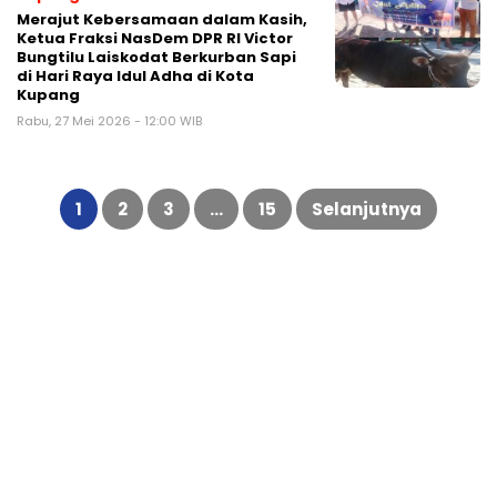
Merajut Kebersamaan dalam Kasih,
Ketua Fraksi NasDem DPR RI Victor
Bungtilu Laiskodat Berkurban Sapi
di Hari Raya Idul Adha di Kota
Kupang
Rabu, 27 Mei 2026 - 12:00 WIB
Paginasi
pos
1
2
3
…
15
Selanjutnya