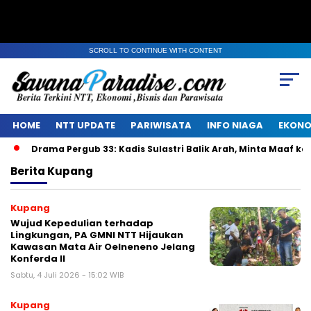
SCROLL TO CONTINUE WITH CONTENT
HOME
NTT UPDATE
PARIWISATA
INFO NIAGA
EKONO
Drama Pergub 33: Kadis Sulastri Balik Arah, Minta Maaf ke DP
Berita
Kupang
Kupang
Wujud Kepedulian terhadap
Lingkungan, PA GMNI NTT Hijaukan
Kawasan Mata Air Oelneneno Jelang
Konferda II
Sabtu, 4 Juli 2026 - 15:02 WIB
Kupang