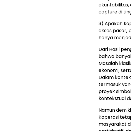
akuntabilitas,
capture di tin
3) Apakah ko
akses pasar, 
hanya menjadi
Dari Hasil pe
bahwa banyak 
Masalah klasi
ekonomi, sert
Dalam konteks
termasuk yang
proyek simboli
kontekstual d
Namun demikia
Koperasi teta
masyarakat de