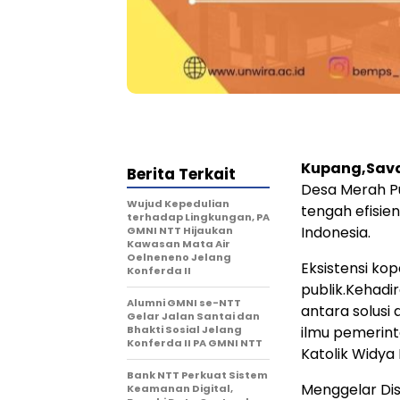
Kupang,Sav
Berita Terkait
Desa Merah Pu
Wujud Kepedulian
tengah efisie
terhadap Lingkungan, PA
Indonesia.
GMNI NTT Hijaukan
Kawasan Mata Air
Oelneneno Jelang
Eksistensi ko
Konferda II
publik.Kehadi
Alumni GMNI se-NTT
antara solusi
Gelar Jalan Santai dan
Bhakti Sosial Jelang
ilmu pemerinta
Konferda II PA GMNI NTT
Katolik Widya
Bank NTT Perkuat Sistem
Menggelar Dis
Keamanan Digital,