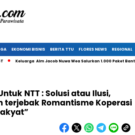
AGA
EKONOMI BISNIS
BERITA TTU
FLORES NEWS
REGIONAL
Keluarga Alm Jacob Nuwa Wea Salurkan 1.000 Paket Bantuan u
tuk NTT : Solusi atau Ilusi,
eh terjebak Romantisme Koperasi
Rakyat”