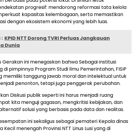
an berbasis pada potensi lokal. Di sinilah letak
ndekatan progresif: mendorong reformasi tata kelola
mperkuat kapasitas kelembagaan, serta memastikan
asi dengan ekosistem ekonomi yang lebih luas.
:
KPID NTT Dorong TVRI Perluas Jangkauan
la Dunia
s Gerakan ini menegaskan bahwa Sebagai institusi
 di pimpinnya Program Studi Ilmu Pemerintahan, FISIP
 memiliki tanggung jawab moral dan intelektual untuk
enjadi penonton, tetapi juga penggerak perubahan.
an Diskusi publik seperti ini harus menjadi ruang
mpat kita menguji gagasan, mengkritisi kebijakan, dan
ternatif solusi yang berbasis pada data dan realitas.
esempatan ini sekaligus sebagai pemateri Kepala dinas
 Kecil menengah Provinsi NTT Linus Lusi yang di