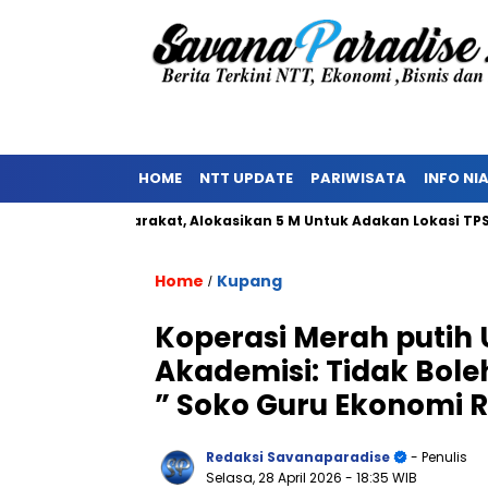
HOME
NTT UPDATE
PARIWISATA
INFO NI
akan Masyarakat, Alokasikan 5 M Untuk Adakan Lokasi TPST
Home
Kupang
/
Koperasi Merah putih Un
Akademisi: Tidak Bol
” Soko Guru Ekonomi 
Redaksi Savanaparadise
- Penulis
Selasa, 28 April 2026
- 18:35 WIB