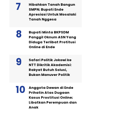
Hibahkan Tanah Bangun
SMPN; Bupati Ende
Apresiasi Untuk Mosalaki
Tanah Nggesa
Bupati Minta BKPSDM
Panggil Oknum ASN Yang
Diduga Terlibat Protitusi
Online di Ende
Safari Politik Jokowi ke
NTT Dikritik Akademisi:
Rakyat Butuh Solusi,
Bukan Manuver Politik
Anggota Dewan di Ende
Prihatin Atas Dugaan
Kasus Prostitusi Online;
Libatkan Perempuan dan
Anak