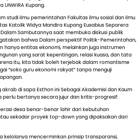
a UNWIRA Kupang.
m studi ilmu pemerintahan Fakultas ilmu sosial dan ilmu
rsitas Katolik Widya Mandira Kupang Eusabius Separera
.IP Dalam Sambutannya saat membuka diskusi publik
gatakan bahwa Dalam perspektif Politik-Pemerintahan,
n hanya entitas ekonomi, melainkan juga instrumen
ngunan yang sarat kepentingan, relasi kuasa, dan tata
arena itu, kita tidak boleh terjebak dalam romantisme
gai “soko guru ekonomi rakyat” tanpa menguji
 lapangan.
g akrab di sapa Esthon ini Sebagai Akademisi dan Kaum
ta perlu bertanya secara jujur dan kritis-progresif:
erasi desa benar-benar lahir dari kebutuhan
atau sekadar proyek top-down yang dipaksakan dari
a kelolanya mencerminkan prinsip transparansi,