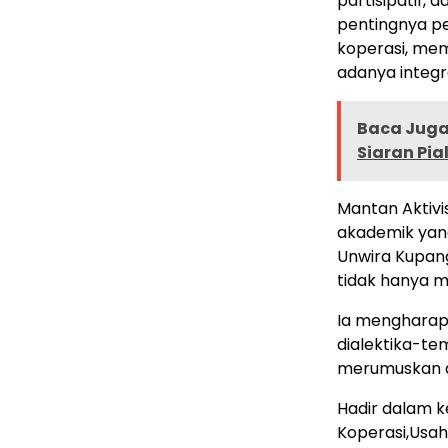
partisipatif, d
pentingnya pe
koperasi, me
adanya integr
Baca Juga 
Siaran Pia
Mantan Aktivi
akademik yang
Unwira Kupang
tidak hanya m
Ia mengharapk
dialektika-te
merumuskan al
Hadir dalam k
Koperasi,Usaha