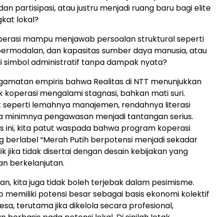
 dan partisipasi, atau justru menjadi ruang baru bagi elite
gkat lokal?
perasi mampu menjawab persoalan struktural seperti
permodalan, dan kapasitas sumber daya manusia, atau
 simbol administratif tanpa dampak nyata?
ngamatan empiris bahwa Realitas di NTT menunjukkan
koperasi mengalami stagnasi, bahkan mati suri.
k seperti lemahnya manajemen, rendahnya literasi
a minimnya pengawasan menjadi tantangan serius.
 ini, kita patut waspada bahwa program koperasi
 berlabel “Merah Putih berpotensi menjadi sekadar
k jika tidak disertai dengan desain kebijakan yang
an berkelanjutan.
n, kita juga tidak boleh terjebak dalam pesimisme.
p memiliki potensi besar sebagai basis ekonomi kolektif
sa, terutama jika dikelola secara profesional,