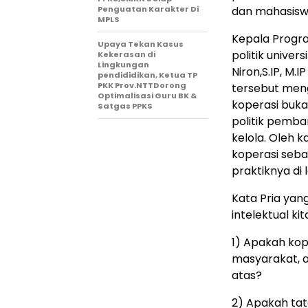
Penguatan Karakter Di
dan mahasisw
MPLS
Kepala Progra
Upaya Tekan Kasus
politik unive
Kekerasan di
Lingkungan
Niron,S.IP, M
pendididikan, Ketua TP
PKK Prov.NTTDorong
tersebut men
Optimalisasi Guru BK &
koperasi buka
Satgas PPKS
politik pemba
kelola. Oleh k
koperasi seba
praktiknya di
Kata Pria yan
intelektual ki
1) Apakah kop
masyarakat, 
atas?
2) Apakah tat