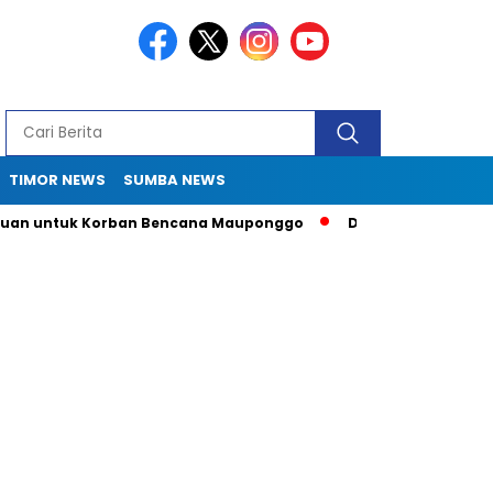
TIMOR NEWS
SUMBA NEWS
ntuk Korban Bencana Mauponggo
Drama Pergub 33: Kadis Sul