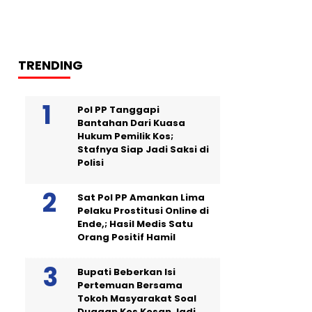
TRENDING
Pol PP Tanggapi
Bantahan Dari Kuasa
Hukum Pemilik Kos;
Stafnya Siap Jadi Saksi di
Polisi
Sat Pol PP Amankan Lima
Pelaku Prostitusi Online di
Ende,; Hasil Medis Satu
Orang Positif Hamil
Bupati Beberkan Isi
Pertemuan Bersama
Tokoh Masyarakat Soal
Dugaan Kos Kosan Jadi