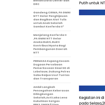
Benahi Data Center dan
Putih untuk NTT
DRC
Gandeng CIRMA, PA GMNI
NTT Gelar Penghijauan
dan Bagikan Alat Tulis
untuk Anak Sekolah
Sambut Konferda II*
Menjelang Konferda II
,PA GMNI NTT Gelar
Aneka Bakti, Bukti
Kontribusi Nyata Bagi
Pembangunan Daerah
NTT
PERMASA Kupang Kecam
Dugaan Percobaan
Pemerkosaan Siswi SD di
Lobolauw, Dukung Polres
Sabu Raijua Usut Tuntas
dan Transparan
Ambil Langkah
Pencegahan Kekerasan
Dilingkungan
Kegiatan ini d
Sekolah,Asti Laka Lena
Kukuhkan Satgas
pada Selasa,28
PPKS,SMKN 5 Siap