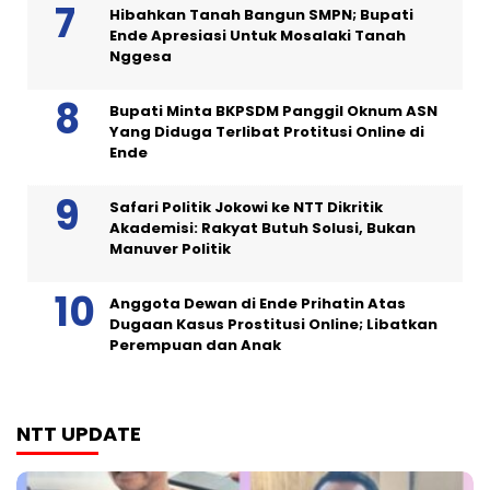
Hibahkan Tanah Bangun SMPN; Bupati
Ende Apresiasi Untuk Mosalaki Tanah
Nggesa
Bupati Minta BKPSDM Panggil Oknum ASN
Yang Diduga Terlibat Protitusi Online di
Ende
Safari Politik Jokowi ke NTT Dikritik
Akademisi: Rakyat Butuh Solusi, Bukan
Manuver Politik
Anggota Dewan di Ende Prihatin Atas
Dugaan Kasus Prostitusi Online; Libatkan
Perempuan dan Anak
NTT UPDATE