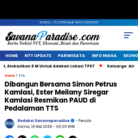
SCROLL TO CONTINUE WITH CONTENT
HOME
NTT UPDATE
PARIWISATA
INFO NIAGA
EKONO
lokasikan 5 M Untuk Adakan Lokasi TPST
Keluarga Alm Jaco
/
Home
TTS
Dibangun Bersama Simon Petrus
Kamlasi, Ester Meilany Siregar
Kamlasi Resmikan PAUD di
Pedalaman TTS
Redaksi Savanaparadise
- Penulis
Kamis, 14 Mei 2026
- 04:00 WIB