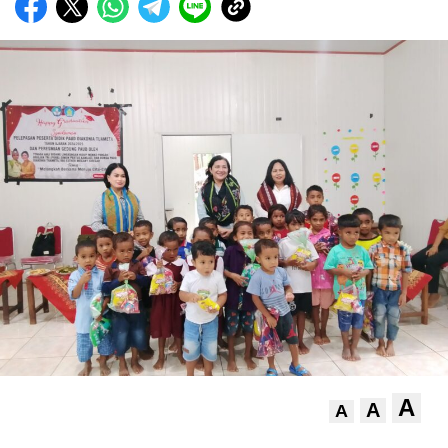
A
A
A