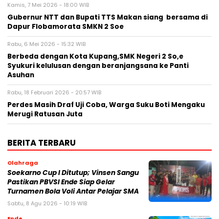
Kamis, 7 Mei 2026 - 18:00 WIB
Gubernur NTT dan Bupati TTS Makan siang bersama di
Dapur Flobamorata SMKN 2 Soe
Rabu, 6 Mei 2026 - 15:32 WIB
Berbeda dengan Kota Kupang,SMK Negeri 2 So,e
Syukuri kelulusan dengan beranjangsana ke Panti
Asuhan
Rabu, 18 Februari 2026 - 20:57 WIB
Perdes Masih Draf Uji Coba, Warga Suku Boti Mengaku
Merugi Ratusan Juta
BERITA TERBARU
Olahraga
Soekarno Cup I Ditutup; Vinsen Sangu
Pastikan PBVSI Ende Siap Gelar
Turnamen Bola Voli Antar Pelajar SMA
Sabtu, 8 Agu 2026 - 10:19 WIB
Ende