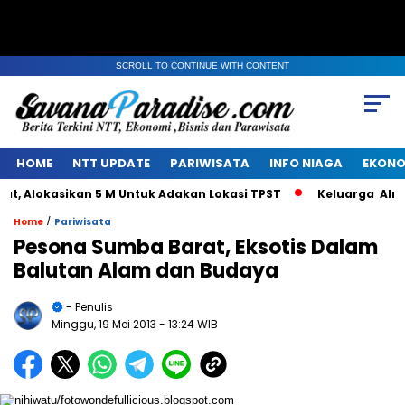
SCROLL TO CONTINUE WITH CONTENT
HOME
NTT UPDATE
PARIWISATA
INFO NIAGA
EKONO
Alokasikan 5 M Untuk Adakan Lokasi TPST
Keluarga Alm Jac
/
Home
Pariwisata
Pesona Sumba Barat, Eksotis Dalam
Balutan Alam dan Budaya
- Penulis
Minggu, 19 Mei 2013
- 13:24 WIB