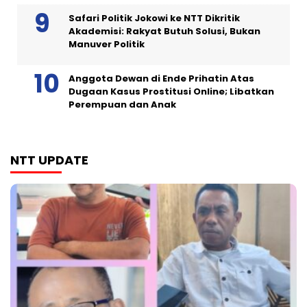
Safari Politik Jokowi ke NTT Dikritik
Akademisi: Rakyat Butuh Solusi, Bukan
Manuver Politik
Anggota Dewan di Ende Prihatin Atas
Dugaan Kasus Prostitusi Online; Libatkan
Perempuan dan Anak
NTT UPDATE