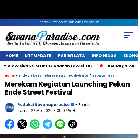
SCROLL TO CONTINUE WITH CONTENT
HOME
NTT UPDATE
PARIWISATA
INFO NIAGA
EKONO
okasikan 5 M Untuk Adakan Lokasi TPST
Keluarga Alm Jaco
/
/
/
/
/
Home
Ende
Flores
Flores News
Pariwisata
Seputar NTT
Merekam Kegiatan Launching Pekan
Ende Street Festival
Redaksi Savanaparadise
- Penulis
Kamis, 22 Mei 2025
- 09:07 WIB