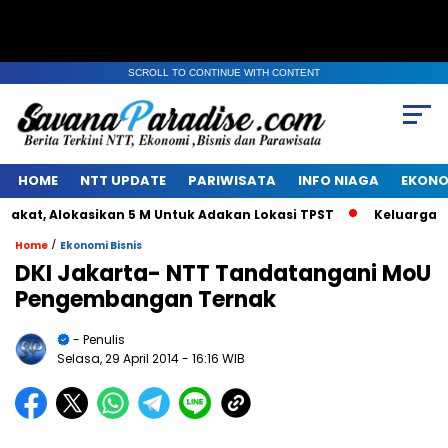
SCROLL TO CONTINUE WITH CONTENT
HOME
NTT UPDATE
PARIWISATA
INFO NIAGA
EKONO
t, Alokasikan 5 M Untuk Adakan Lokasi TPST
Keluarga Alm 
/
Home
Ekonomi Bisnis
DKI Jakarta- NTT Tandatangani MoU
Pengembangan Ternak
- Penulis
Selasa, 29 April 2014
- 16:16 WIB