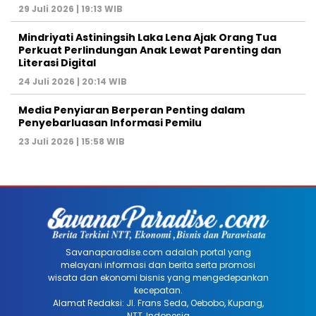
29 Juli 2026 | 19:13 WIB
Mindriyati Astiningsih Laka Lena Ajak Orang Tua
Perkuat Perlindungan Anak Lewat Parenting dan
Literasi Digital
24 Juli 2026 | 20:14 WIB
Media Penyiaran Berperan Penting dalam
Penyebarluasan Informasi Pemilu
23 Juli 2026 | 15:58 WIB
Savanaparadise.com adalah portal yang
melayani informasi dan berita serta promosi
wisata dan ekonomi bisnis yang mengedepankan
kecepatan.
Alamat Redaksi: Jl. Frans Seda, Oebobo, Kupang,
NTT, Indonesia