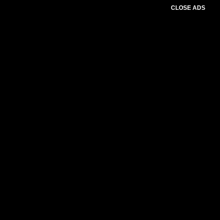
CLOSE ADS
Baca Juga :
Bank NTT Hadirkan Solusi
Digital untuk Tingkatkan Transparansi
Keuangan Daerah