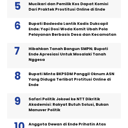
Mucikari dan Pemilik Kos Dapat Komisi
Dari Praktek Prostitusi Online di Ende
Bupati Badeoda Lantik Kadis Dukcapil
Ende; Yopi Dosi Woda Komit Ubah Pola
Pelayanan Berbasis Desa dan Kecamatan
Hibahkan Tanah Bangun SMPN; Bupati
Ende Apresiasi Untuk Mosalaki Tanah
Nggesa
Bupati Minta BKPSDM Panggil Oknum ASN
Yang Diduga Terlibat Protitusi Online di
Ende
Safari Politik Jokowi ke NTT Dikritik
Akademisi: Rakyat Butuh Solusi, Bukan
Manuver Politik
Anggota Dewan di Ende Prihatin Atas