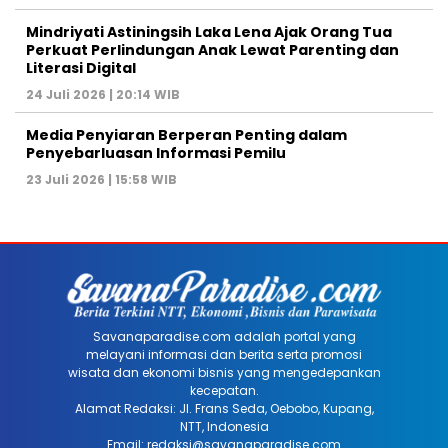
Mindriyati Astiningsih Laka Lena Ajak Orang Tua
Perkuat Perlindungan Anak Lewat Parenting dan
Literasi Digital
24 Juli 2026 | 20:14 WIB
Media Penyiaran Berperan Penting dalam
Penyebarluasan Informasi Pemilu
23 Juli 2026 | 15:58 WIB
Savanaparadise.com adalah portal yang
melayani informasi dan berita serta promosi
wisata dan ekonomi bisnis yang mengedepankan
kecepatan.
Alamat Redaksi: Jl. Frans Seda, Oebobo, Kupang,
NTT, Indonesia
Email: redaksi@savanaparadise.com