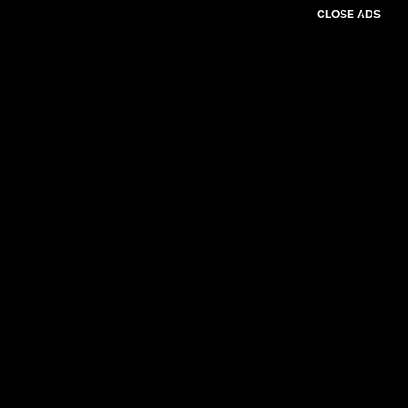
CLOSE ADS
Baca Juga :
Laba Bank NTT Naik 31,94%
pada Semester I, Efisiensi dan
Transformasi Bisnis Dongkrak Kinerja