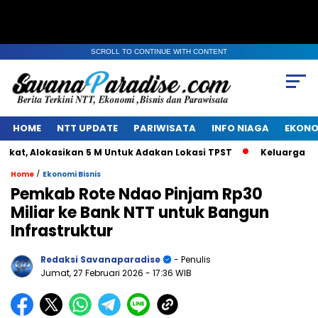
SCROLL TO CONTINUE WITH CONTENT
HOME
NTT UPDATE
PARIWISATA
INFO NIAGA
EKONO
 Alokasikan 5 M Untuk Adakan Lokasi TPST
Keluarga Alm Ja
/
Home
Ekonomi Bisnis
Pemkab Rote Ndao Pinjam Rp30
Miliar ke Bank NTT untuk Bangun
Infrastruktur
Redaksi Savanaparadise
- Penulis
Jumat, 27 Februari 2026
- 17:36 WIB