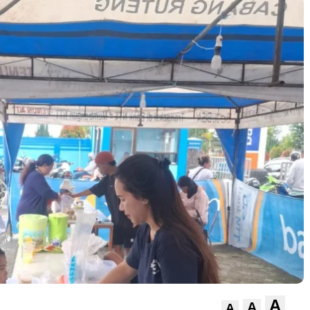
A
A
A