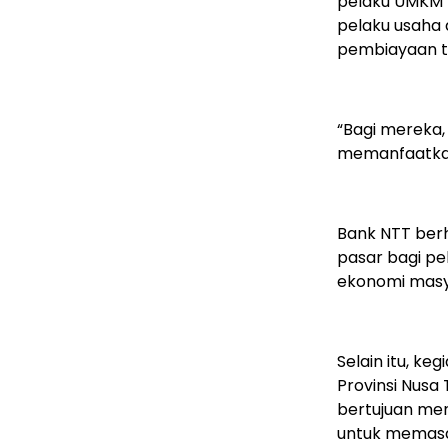
pelaku UMKM m
pelaku usaha 
pembiayaan 
“Bagi mereka
memanfaatkan
Bank NTT ber
pasar bagi p
ekonomi masy
Selain itu, ke
Provinsi Nus
bertujuan me
untuk memasa