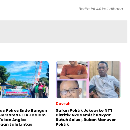
Berita ini 44 kali dibaca
Daerah
as Polres Ende Bangun
Safari Politik Jokowi ke NTT
 Bersama FLLAJ Dalam
Dikritik Akademisi: Rakyat
Tekan Angka
Butuh Solusi, Bukan Manuver
aan Lalu Lintas
Politik