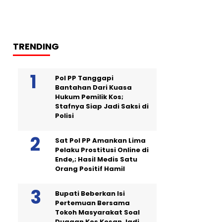
TRENDING
Pol PP Tanggapi
Bantahan Dari Kuasa
Hukum Pemilik Kos;
Stafnya Siap Jadi Saksi di
Polisi
Sat Pol PP Amankan Lima
Pelaku Prostitusi Online di
Ende,; Hasil Medis Satu
Orang Positif Hamil
Bupati Beberkan Isi
Pertemuan Bersama
Tokoh Masyarakat Soal
Dugaan Kos Kosan Jadi