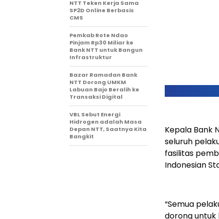
NTT Teken Kerja Sama
SP2D Online Berbasis
CMS
Pemkab Rote Ndao
Pinjam Rp30 Miliar ke
Bank NTT untuk Bangun
Infrastruktur
Bazar Ramadan Bank
NTT Dorong UMKM
Labuan Bajo Beralih ke
Transaksi Digital
VBL Sebut Energi
Hidrogen adalah Masa
Kepala Bank 
Depan NTT, Saatnya Kita
Bangkit
seluruh pelak
fasilitas pe
Indonesian St
“Semua pelaku
dorong untuk b