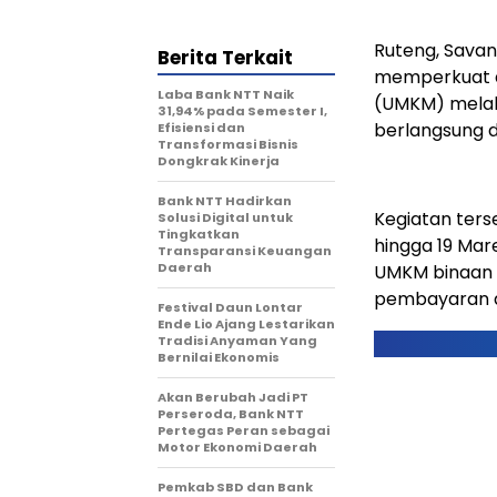
Ruteng, Sava
Berita Terkait
memperkuat di
Laba Bank NTT Naik
(UMKM) melal
31,94% pada Semester I,
berlangsung 
Efisiensi dan
Transformasi Bisnis
Dongkrak Kinerja
Bank NTT Hadirkan
Kegiatan ters
Solusi Digital untuk
Tingkatkan
hingga 19 Mar
Transparansi Keuangan
Daerah
UMKM binaan 
pembayaran di
Festival Daun Lontar
Ende Lio Ajang Lestarikan
Tradisi Anyaman Yang
Bernilai Ekonomis
Akan Berubah Jadi PT
Perseroda, Bank NTT
Pertegas Peran sebagai
Motor Ekonomi Daerah
Pemkab SBD dan Bank