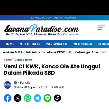
SCROLL TO CONTINUE WITH CONTENT
HOME
NTT UPDATE
PARIWISATA
INFO NIAGA
EKONO
ikan 5 M Untuk Adakan Lokasi TPST
Keluarga Alm Jacob Nuw
/
Home
Sumba News
Versi C1 KWK, Konco Ole Ate Unggul
Dalam Pilkada SBD
- Penulis
Sabtu, 10 Agustus 2013
- 19:40 WIB