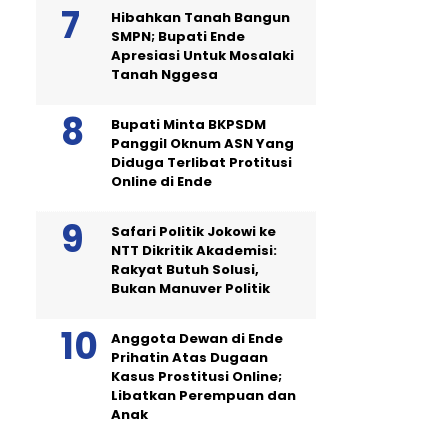
Hibahkan Tanah Bangun
SMPN; Bupati Ende
Apresiasi Untuk Mosalaki
Tanah Nggesa
Bupati Minta BKPSDM
Panggil Oknum ASN Yang
Diduga Terlibat Protitusi
Online di Ende
Safari Politik Jokowi ke
NTT Dikritik Akademisi:
Rakyat Butuh Solusi,
Bukan Manuver Politik
Anggota Dewan di Ende
Prihatin Atas Dugaan
Kasus Prostitusi Online;
Libatkan Perempuan dan
Anak