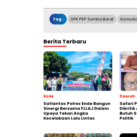
Tag :
DPK PKP Sumba Barat
Konsolid
Berita Terbaru
Ende
Daerah
Satlantas Polres Ende Bangun
Safari P
Sinergi Bersama FLLAJ Dalam
Dikriti
Upaya Tekan Angka
Butuh S
Kecelakaan Lalu Lintas
Politik