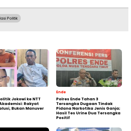
asi Politik
Ende
olitik Jokowi ke NTT
Polres Ende Tahan 3
k Akademisi: Rakyat
Tersangka Dugaan Tindak
olusi, Bukan Manuver
Pidana Narkotika Jenis Ganja;
Hasil Tes Urine Dua Tersangka
Positif