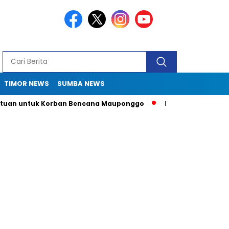
TIMOR NEWS
SUMBA NEWS
ntuk Korban Bencana Mauponggo
Drama Pergub 33: Kadis Sul