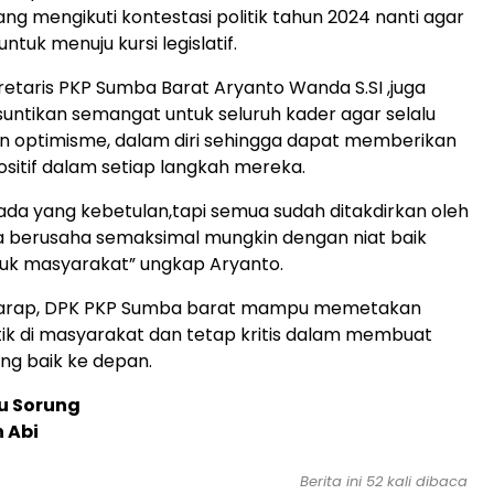
ng mengikuti kontestasi politik tahun 2024 nanti agar
untuk menuju kursi legislatif.
kretaris PKP Sumba Barat Aryanto Wanda S.SI ,juga
ntikan semangat untuk seluruh kader agar selalu
optimisme, dalam diri sehingga dapat memberikan
ositif dalam setiap langkah mereka.
ada yang kebetulan,tapi semua sudah ditakdirkan oleh
ita berusaha semaksimal mungkin dengan niat baik
uk masyarakat” ungkap Aryanto.
harap, DPK PKP Sumba barat mampu memetakan
tik di masyarakat dan tetap kritis dalam membuat
ng baik ke depan.
u Sorung
n Abi
Berita ini 52 kali dibaca