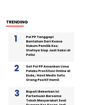
TRENDING
Pol PP Tanggapi
Bantahan Dari Kuasa
Hukum Pemilik Kos;
Stafnya Siap Jadi Saksi di
Polisi
Sat Pol PP Amankan Lima
Pelaku Prostitusi Online di
Ende,; Hasil Medis Satu
Orang Positif Hamil
Bupati Beberkan Isi
Pertemuan Bersama
Tokoh Masyarakat Soal
Dugaan Kos Kosan Jadi