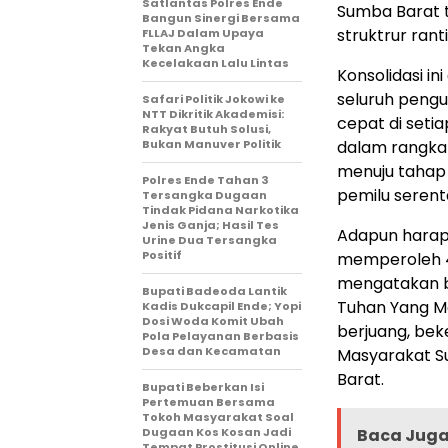
Satlantas Polres Ende
Sumba Barat t
Bangun Sinergi Bersama
struktrur ran
FLLAJ Dalam Upaya
Tekan Angka
Kecelakaan Lalu Lintas
Konsolidasi i
seluruh pengu
Safari Politik Jokowi ke
NTT Dikritik Akademisi:
cepat di set
Rakyat Butuh Solusi,
Bukan Manuver Politik
dalam rangka 
menuju tahap 
Polres Ende Tahan 3
pemilu serent
Tersangka Dugaan
Tindak Pidana Narkotika
Jenis Ganja; Hasil Tes
Adapun harap
Urine Dua Tersangka
Positif
memperoleh 4
mengatakan b
Bupati Badeoda Lantik
Tuhan Yang M
Kadis Dukcapil Ende; Yopi
Dosi Woda Komit Ubah
berjuang, bek
Pola Pelayanan Berbasis
Desa dan Kecamatan
Masyarakat S
Barat.
Bupati Beberkan Isi
Pertemuan Bersama
Tokoh Masyarakat Soal
Dugaan Kos Kosan Jadi
Baca Juga 
Tempat Prostitusi Online