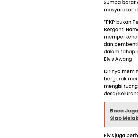
Sumba barat 
masyarakat d
“PKP bukan P
Berganti Nama
memperkenalk
dan pembentuk
dalam tahap m
Elvis Awang
Dirinya memi
bergerak men
mengisi ruang
desa/Keluraha
Baca Juga 
Siap Mela
Elvis juga ber