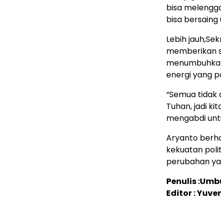
bisa melengga
bisa bersaing 
Lebih jauh,Se
memberikan su
menumbuhkan 
energi yang p
“Semua tidak 
Tuhan, jadi k
mengabdi unt
Aryanto ber
kekuatan poli
perubahan ya
Penulis :Umb
Editor : Yuve