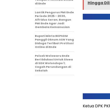
Hingga Dil
di Ende
Lantik Pengurus PMI Ende
Periode 2025 – 2030,
Alfridus Seran; Bangun
PMI Ende Agar Jadi
Gembala Kemanusian
Bupati Minta BKPSDM
Panggil Oknum ASN Yang
Diduga Terlibat Protitusi
Online di Ende
Polsek Wolowaru Ende
Beri Edukasi Untuk Siswa
di SDK Wolondopo 1;
Cegah Perundungan di
Sekolah
Ketua DPK PK