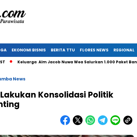
AGA
EKONOMI BISNIS
BERITA TTU
FLORES NEWS
REGIONAL
Keluarga Alm Jacob Nuwa Wea Salurkan 1.000 Paket Bantuan u
umba News
akukan Konsolidasi Politik
nting