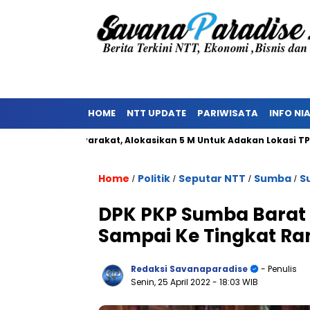
HOME
NTT UPDATE
PARIWISATA
INFO NI
kan Masyarakat, Alokasikan 5 M Untuk Adakan Lokasi TPST
Home
Politik
Seputar NTT
Sumba
S
/
/
/
/
DPK PKP Sumba Barat L
Sampai Ke Tingkat Ra
Redaksi Savanaparadise
- Penulis
Senin, 25 April 2022
- 18:03 WIB