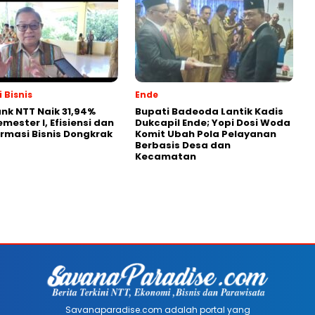
 Bisnis
Ende
nk NTT Naik 31,94%
Bupati Badeoda Lantik Kadis
mester I, Efisiensi dan
Dukcapil Ende; Yopi Dosi Woda
rmasi Bisnis Dongkrak
Komit Ubah Pola Pelayanan
Berbasis Desa dan
Kecamatan
Savanaparadise.com adalah portal yang