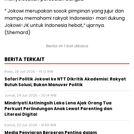
” Jokowi merupakan sosok pimpinan yang jujur dan
mampu memahami rakyat Indonesia> mari dukung
Jokowi-JK untuk Indonesia hebat,” ujarnya.
(Shemard)
Berita ini 1 kali dibaca
BERITA TERKAIT
Rabu, 29 Juli 2026 - 19:13 WIB
Safari Politik Jokowi ke NTT Dikritik Akademisi: Rakyat
Butuh Solusi, Bukan Manuver Politik
Jumat, 24 Juli 2026 - 20:14 WIB
Mindriyati Astiningsih Laka Lena Ajak Orang Tua
Perkuat Perlindungan Anak Lewat Parenting dan
Literasi Digital
Kamis, 23 Juli 2026 - 15:58 WIB
Media Penyiaran Berperan Penting dalam