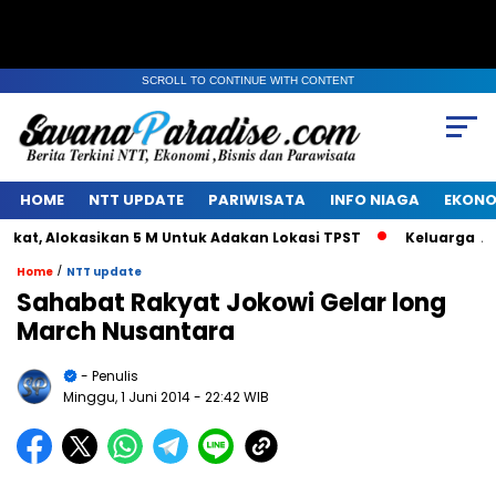
SCROLL TO CONTINUE WITH CONTENT
HOME
NTT UPDATE
PARIWISATA
INFO NIAGA
EKONO
t, Alokasikan 5 M Untuk Adakan Lokasi TPST
Keluarga Alm 
/
Home
NTT update
Sahabat Rakyat Jokowi Gelar long
March Nusantara
- Penulis
Minggu, 1 Juni 2014
- 22:42 WIB