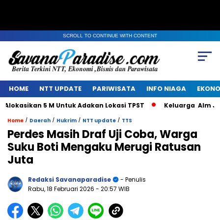
SCROLL TO CONTINUE WITH CONTENT
HOME
NTT UPDATE
PARIWISATA
INFO NIAGA
EKONO
asikan 5 M Untuk Adakan Lokasi TPST
Keluarga Alm Jacob 
/
/
/
/
Home
Daerah
Hukrim
NTT update
TTS
Perdes Masih Draf Uji Coba, Warga
Suku Boti Mengaku Merugi Ratusan
Juta
Redaksi Savanaparadise
- Penulis
Rabu, 18 Februari 2026
- 20:57 WIB