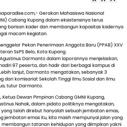
naparadise.com,- Gerakan Mahasiswa Nasional
NI) Cabang Kupang dalam eksistensinya terus
g barisan kader dan membangun kapasitas kadernya
gai macam kegiatan.
 menggelar Pekan Penerimaan Anggota Baru (PPAB) XXV
Susteran SsPS Belo, Kota Kupang.
, Agustinus Darmanto dalam laporannya menjelaskan,
dihadiri 97 peserta, dan hadir dari berbagai kampus di
Lebih lanjut, Darmanto mengatakan, sebanyak 3
 dari komisariat Sekolah Tinggi Ilmu Sosial dan Ilmu
bua, tutur Darmanto.
u, Ketua Dewan Pimpinan Cabang GMNI Kupang,
ustinus Nahak, dalam pidato politiknya mengatakan,
yang telah direbut hanyalah sebuah jembatan emas,
g jembatan emas itu, kita masih mempunyai jalan yang
k membangun tatanan kehidupan yang diimpikan yakni