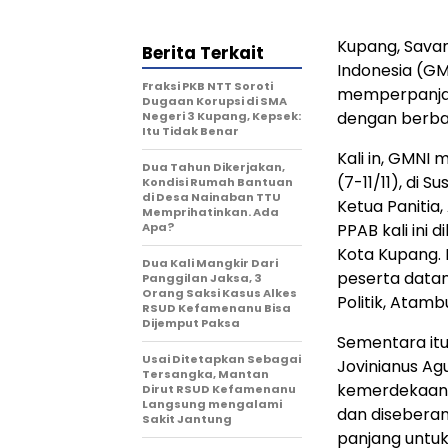
Kupang, Sava
Berita Terkait
Indonesia (GM
Fraksi PKB NTT Soroti
memperpanjan
Dugaan Korupsi di SMA
dengan berba
Negeri 3 Kupang, Kepsek:
Itu Tidak Benar
Kali in, GMNI
Dua Tahun Dikerjakan,
(7-11/11), di 
Kondisi Rumah Bantuan
di Desa Nainaban TTU
Ketua Panitia
Memprihatinkan. Ada
Apa?
PPAB kali ini 
Kota Kupang. 
Dua Kali Mangkir Dari
peserta datang
Panggilan Jaksa, 3
Orang Saksi Kasus Alkes
Politik, Atam
RSUD Kefamenanu Bisa
Dijemput Paksa
Sementara it
Usai Ditetapkan Sebagai
Jovinianus Ag
Tersangka, Mantan
kemerdekaan 
Dirut RSUD Kefamenanu
Langsung mengalami
dan diseberan
Sakit Jantung
panjang untu