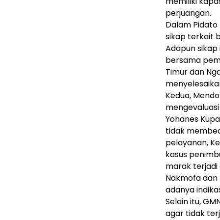
memiliki kapa
perjuangan.
Dalam Pidato 
sikap terkait
Adapun sikap 
bersama peme
Timur dan Ng
menyelesaikan
Kedua, Mendo
mengevaluas
Yohanes Kupa
tidak membed
pelayanan, K
kasus penimb
marak terjadi
Nakmofa dan P
adanya indikas
Selain itu, G
agar tidak te