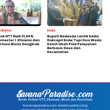
 Bisnis
Ende
nk NTT Naik 31,94%
Bupati Badeoda Lantik Kadis
mester I, Efisiensi dan
Dukcapil Ende; Yopi Dosi Woda
rmasi Bisnis Dongkrak
Komit Ubah Pola Pelayanan
Berbasis Desa dan
Kecamatan
Savanaparadise.com adalah portal yang
melayani informasi dan berita serta promosi