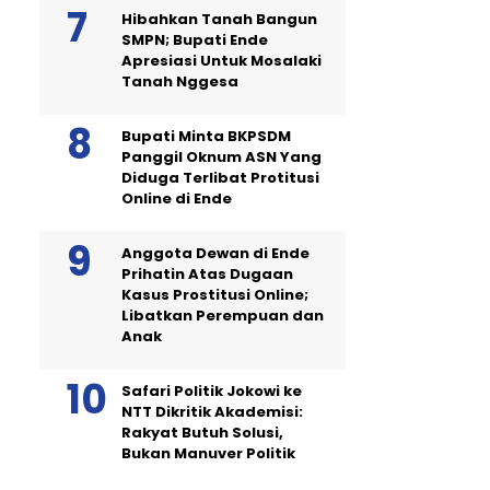
Hibahkan Tanah Bangun
SMPN; Bupati Ende
Apresiasi Untuk Mosalaki
Tanah Nggesa
Bupati Minta BKPSDM
Panggil Oknum ASN Yang
Diduga Terlibat Protitusi
Online di Ende
Anggota Dewan di Ende
Prihatin Atas Dugaan
Kasus Prostitusi Online;
Libatkan Perempuan dan
Anak
Safari Politik Jokowi ke
NTT Dikritik Akademisi:
Rakyat Butuh Solusi,
Bukan Manuver Politik