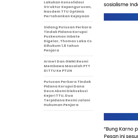
Lakukan Konsolidasi
sosialisme Ind
Struktur Kepengurusan,
Nasdem TTU Optimis
Pertahankan Kejayaan
Sidang Putusan Perkara
Tindak Pidana Korupsi
Puskesmas Inbate
Digelar, Thomas Laka Cs
Dihukum 1,6 tahun
Penjara
Armet Dan GMNI Resmi
Membawa Masalah PTT
Di TTU Ke PTUN
Putusan Perkara Tindak
Pidana Korupsi Dana
Desa Akomi Dieksekusi
Kejari TTU, Dua
Terpidana Resmi Jalani
Hukuman Penjara
“Bung Karno p
Pesan ini se