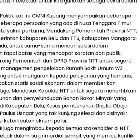
sitas intelektual untuk kita gunakan sebaga bekal dalam
Politik kali ini, GMNI Kupang menyampaikan beberapa
 beberapa persoalan yang ada di Nusa Tenggara Timur.
itu yakni; pertama, Mendukung Pemerintah Provinsi NTT,
rintah kabupaten Belu dan TTS, Kabupaten Manggarai
ada, untuk sama-sama mencari solusi dalam
 tapal batas yang mendapat sorotan dari publik,
rong Pemerintah dan DPRD Provinsi NTT untuk segera
i managemen pengelolaan Rumah Sakit Umum WZ
ng untuk mengarah kepada pelayanan yang humanis,
akan statis sosial ekonomi dalam memberikan
etiga, Mendesak Kapolda NTT untuk segera menertibkan
unan dan penyelundupan Bahan Bakar Minyak yang
 di Kabupaten Belu, Kasus pembunuhan Bripka Obaja
aulus Usnaat yang tak kunjung selesai dan disinyalir
i keterlibatan oknum polisi.
MNI juga mengimbau kepada semua stakeholder di NTT
rjebak dalam isu primordial sempit yang memicu konflik