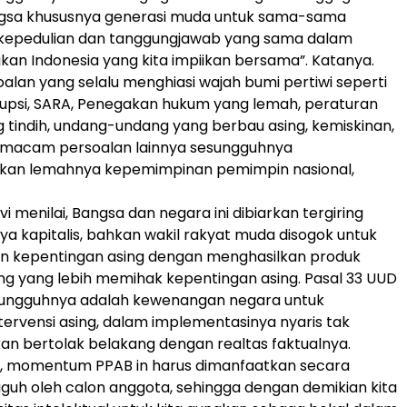
ngsa khususnya generasi muda untuk sama-sama
a kepedulian dan tanggungjawab yang sama dalam
n Indonesia yang kita impiikan bersama”. Katanya.
alan yang selalu menghiasi wajah bumi pertiwi seperti
upsi, SARA, Penegakan hukum yang lemah, peraturan
tindih, undang-undang yang berbau asing, kemiskinan,
 macam persoalan lainnya sesungguhnya
an lemahnya kepemimpinan pemimpin nasional,
ovi menilai, Bangsa dan negara ini dibiarkan tergiring
nya kapitalis, bahkan wakil rakyat muda disogok untuk
kepentingan asing dengan menghasilkan produk
g yang lebih memihak kepentingan asing. Pasal 33 UUD
sungguhnya adalah kewenangan negara untuk
ervensi asing, dalam implementasinya nyaris tak
an bertolak belakang dengan realtas faktualnya.
p, momentum PPAB in harus dimanfaatkan secara
uh oleh calon anggota, sehingga dengan demikian kita