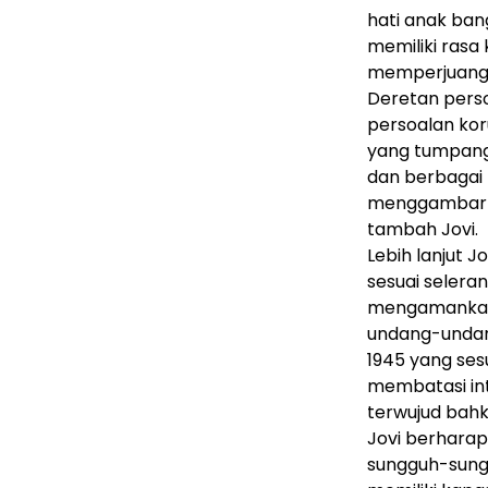
hati anak ba
memiliki ras
memperjuangka
Deretan perso
persoalan kor
yang tumpang 
dan berbagai
menggambark
tambah Jovi.
Lebih lanjut J
sesuai selera
mengamankan 
undang-undan
1945 yang se
membatasi int
terwujud bahk
Jovi berhara
sungguh-sungg