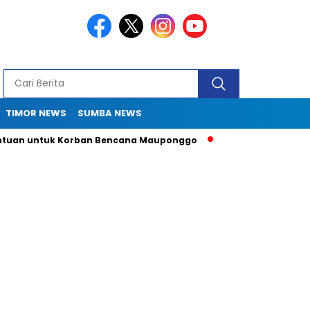
TIMOR NEWS
SUMBA NEWS
 untuk Korban Bencana Mauponggo
Drama Pergub 33: Kadis S