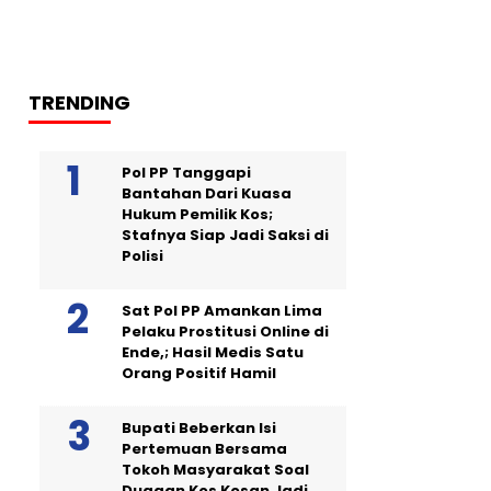
TRENDING
Pol PP Tanggapi
Bantahan Dari Kuasa
Hukum Pemilik Kos;
Stafnya Siap Jadi Saksi di
Polisi
Sat Pol PP Amankan Lima
Pelaku Prostitusi Online di
Ende,; Hasil Medis Satu
Orang Positif Hamil
Bupati Beberkan Isi
Pertemuan Bersama
Tokoh Masyarakat Soal
Dugaan Kos Kosan Jadi