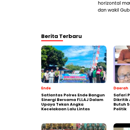
horizontal m
dan wakil Gub
Berita Terbaru
Ende
Daerah
Satlantas Polres Ende Bangun
Safari P
Sinergi Bersama FLLAJ Dalam
Dikriti
Upaya Tekan Angka
Butuh S
Kecelakaan Lalu Lintas
Politik