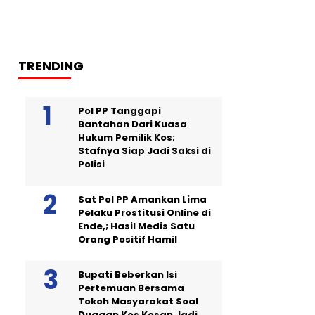
TRENDING
Pol PP Tanggapi
Bantahan Dari Kuasa
Hukum Pemilik Kos;
Stafnya Siap Jadi Saksi di
Polisi
Sat Pol PP Amankan Lima
Pelaku Prostitusi Online di
Ende,; Hasil Medis Satu
Orang Positif Hamil
Bupati Beberkan Isi
Pertemuan Bersama
Tokoh Masyarakat Soal
Dugaan Kos Kosan Jadi