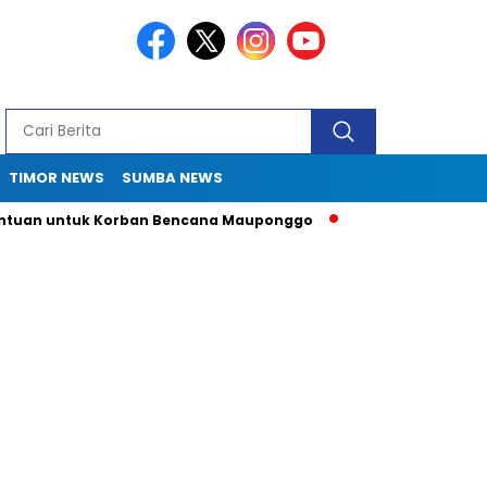
TIMOR NEWS
SUMBA NEWS
 untuk Korban Bencana Mauponggo
Drama Pergub 33: Kadis S