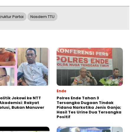
ruktur Partai
Nasdem TTU
Ende
olitik Jokowi ke NTT
Polres Ende Tahan 3
k Akademisi: Rakyat
Tersangka Dugaan Tindak
olusi, Bukan Manuver
Pidana Narkotika Jenis Ganja;
Hasil Tes Urine Dua Tersangka
Positif