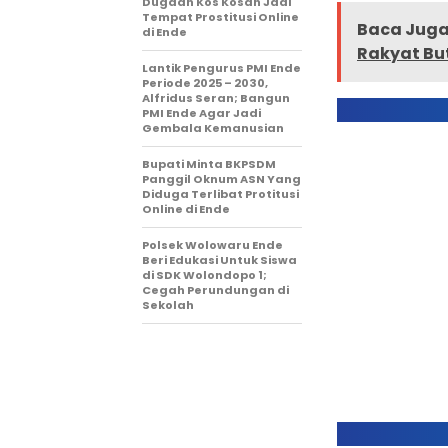
Dugaan Kos Kosan Jadi
Tempat Prostitusi Online
Baca Juga 
di Ende
Rakyat But
Lantik Pengurus PMI Ende
Periode 2025 – 2030,
Alfridus Seran; Bangun
PMI Ende Agar Jadi
Gembala Kemanusian
Bupati Minta BKPSDM
Panggil Oknum ASN Yang
Diduga Terlibat Protitusi
Online di Ende
Polsek Wolowaru Ende
Beri Edukasi Untuk Siswa
di SDK Wolondopo 1;
Cegah Perundungan di
Sekolah