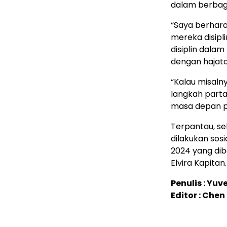
dalam berbaga
“Saya berhar
mereka disipli
disiplin dalam
dengan hajata
“Kalau misalny
langkah part
masa depan p
Terpantau, se
dilakukan sosi
2024 yang dib
Elvira Kapitan.
Penulis : Yuv
Editor : Chen