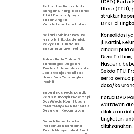
(DPD) Partai
Satlantas Polres Ende
Utara (TTU), 
Bangun Sinergi Bersama
struktur kepe
FLLAJ Dalam Upaya
Tekan Angka
DPRT di tingk
Kecelakaan Lalu Lintas
Konsolidasi ya
Safari Politik Jokowi ke
NTT Dikritik Akademisi:
jl. Kartini, 
Rakyat Butuh Solusi,
Bukan Manuver Politik
dihadiri pula 
Divisi Tekhnis
Polres Ende Tahan 3
Nasdem, bebe
Tersangka Dugaan
Tindak Pidana Narkotika
Sekda TTU, Fra
Jenis Ganja; Hasil Tes
Urine Dua Tersangka
serta semua 
Positif
desa/keluraha
Bupati Badeoda Lantik
Ketua DPD Par
Kadis Dukcapil Ende; Yopi
Dosi Woda Komit Ubah
wartawan di s
Pola Pelayanan Berbasis
Desa dan Kecamatan
dilakukan dal
tingkatan, un
Bupati Beberkan Isi
dilaksanakan.
Pertemuan Bersama
Tokoh Masyarakat Soal