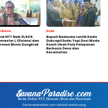
 Bisnis
Ende
nk NTT Naik 31,94%
Bupati Badeoda Lantik Kadis
mester I, Efisiensi dan
Dukcapil Ende; Yopi Dosi Woda
rmasi Bisnis Dongkrak
Komit Ubah Pola Pelayanan
Berbasis Desa dan
Kecamatan
Savanaparadise.com adalah portal yang