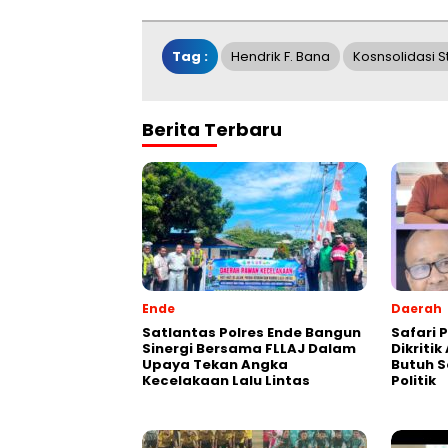
Tag :
Hendrik F. Bana
Kosnsolidasi St
Berita Terbaru
Ende
Daerah
Satlantas Polres Ende Bangun
Safari P
Sinergi Bersama FLLAJ Dalam
Dikriti
Upaya Tekan Angka
Butuh S
Kecelakaan Lalu Lintas
Politik