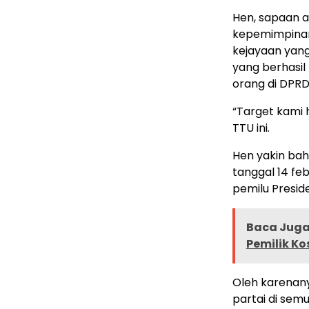
Hen, sapaan a
kepemimpina
kejayaan yang 
yang berhasil
orang di DPRD 
“Target kami 
TTU ini.
Hen yakin ba
tanggal 14 fe
pemilu Presid
Baca Juga 
Pemilik Kos
Oleh karenany
partai di sem