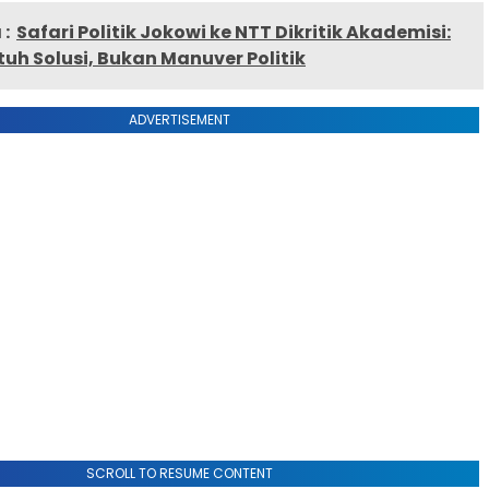
:
Safari Politik Jokowi ke NTT Dikritik Akademisi:
uh Solusi, Bukan Manuver Politik
ADVERTISEMENT
SCROLL TO RESUME CONTENT