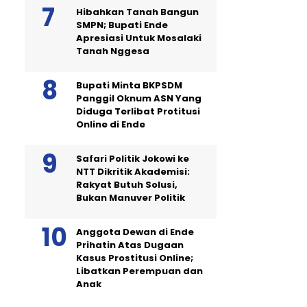
Hibahkan Tanah Bangun
SMPN; Bupati Ende
Apresiasi Untuk Mosalaki
Tanah Nggesa
Bupati Minta BKPSDM
Panggil Oknum ASN Yang
Diduga Terlibat Protitusi
Online di Ende
Safari Politik Jokowi ke
NTT Dikritik Akademisi:
Rakyat Butuh Solusi,
Bukan Manuver Politik
Anggota Dewan di Ende
Prihatin Atas Dugaan
Kasus Prostitusi Online;
Libatkan Perempuan dan
Anak