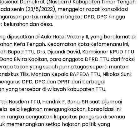
 Nasional Demokrat (Nasdem) Kabupaten Timor Tengah
pada senin (23/5/2022), menggelar rapat konsolidasi
ngurusan partai, mulai dari tingkat DPD, DPC hingga
at kelurahan dan desa.
ng dipusatkan di Aula Hotel Viktory II, yang beralamat di
Kelurahan Kefa Tengah, Kecamatan Kota Kefamenanu ini,
oleh Bupati TTU, Drs. Djuandi David, Komsioner KPUD TTU
, Dona Elvira Kapitan, para anggota DPRD TTU dari fraksi
rapa tokoh yang sudah purna tugas seperti mantan
nsiskus Tilis, Mantan Kepala BAPEDA TTU, Nikolas Suni,
pengurus DPD, DPC dan DPRT dari berbagai
n yang tersebar di wilayah kabupaten TTU.
tai Nasdem TTU, Hendrik F. Bana, SH saat dijumpai
ela-sela kegiatan mengungkapkan, konsolidasi ini
am rangka penguatan kapasitas pengurus di semua
tuk memenangkan setiap hajatan politik yang