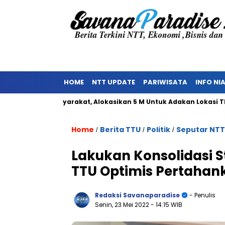
HOME
NTT UPDATE
PARIWISATA
INFO NI
olakan Masyarakat, Alokasikan 5 M Untuk Adakan Lokasi TPST
Home
Berita TTU
Politik
Seputar NTT
/
/
/
Lakukan Konsolidasi 
TTU Optimis Pertahan
Redaksi Savanaparadise
- Penulis
Senin, 23 Mei 2022
- 14:15 WIB