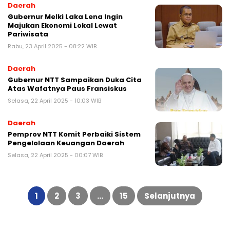
Daerah
Gubernur Melki Laka Lena Ingin
Majukan Ekonomi Lokal Lewat
Pariwisata
Rabu, 23 April 2025 - 08:22 WIB
Daerah
Gubernur NTT Sampaikan Duka Cita
Atas Wafatnya Paus Fransiskus
Selasa, 22 April 2025 - 10:03 WIB
Daerah
Pemprov NTT Komit Perbaiki Sistem
Pengelolaan Keuangan Daerah
Selasa, 22 April 2025 - 00:07 WIB
Paginasi
pos
1
2
3
…
15
Selanjutnya