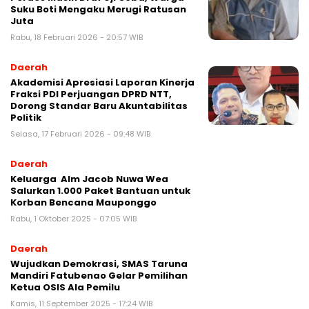
Suku Boti Mengaku Merugi Ratusan
Juta
Rabu, 18 Februari 2026 - 20:57 WIB
Daerah
Akademisi Apresiasi Laporan Kinerja
Fraksi PDI Perjuangan DPRD NTT,
Dorong Standar Baru Akuntabilitas
Politik
Selasa, 17 Februari 2026 - 09:48 WIB
Daerah
Keluarga Alm Jacob Nuwa Wea
Salurkan 1.000 Paket Bantuan untuk
Korban Bencana Mauponggo
Rabu, 1 Oktober 2025 - 07:05 WIB
Daerah
Wujudkan Demokrasi, SMAS Taruna
Mandiri Fatubenao Gelar Pemilihan
Ketua OSIS Ala Pemilu
Kamis, 11 September 2025 - 17:24 WIB