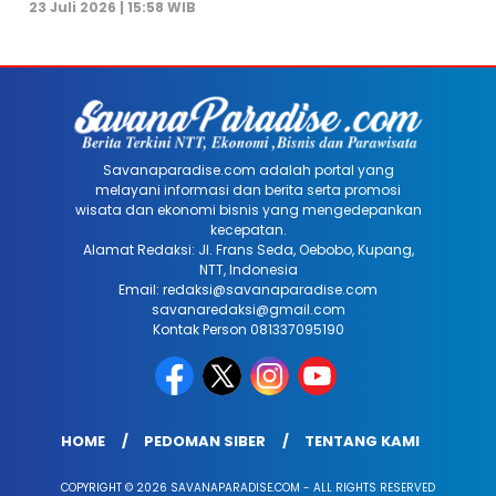
23 Juli 2026 | 15:58 WIB
Savanaparadise.com adalah portal yang
melayani informasi dan berita serta promosi
wisata dan ekonomi bisnis yang mengedepankan
kecepatan.
Alamat Redaksi: Jl. Frans Seda, Oebobo, Kupang,
NTT, Indonesia
Email: redaksi@savanaparadise.com
savanaredaksi@gmail.com
Kontak Person 081337095190
HOME
PEDOMAN SIBER
TENTANG KAMI
COPYRIGHT © 2026 SAVANAPARADISE.COM - ALL RIGHTS RESERVED