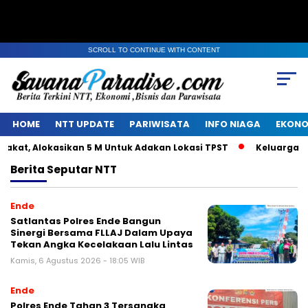
SCROLL TO CONTINUE WITH CONTENT
HOME
NTT UPDATE
PARIWISATA
INFO NIAGA
EKONO
t, Alokasikan 5 M Untuk Adakan Lokasi TPST
Keluarga Alm 
Berita
Seputar NTT
Ende
Satlantas Polres Ende Bangun
Sinergi Bersama FLLAJ Dalam Upaya
Tekan Angka Kecelakaan Lalu Lintas
Kamis, 6 Agustus 2026 - 18:05 WIB
Ende
Polres Ende Tahan 3 Tersangka