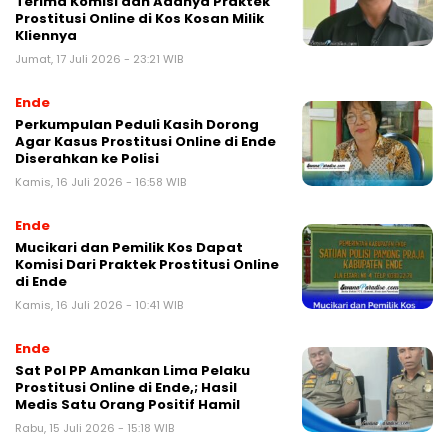
Terima Komisi dan Adanya Praktek
Prostitusi Online di Kos Kosan Milik
Kliennya
Jumat, 17 Juli 2026 - 23:21 WIB
Ende
Perkumpulan Peduli Kasih Dorong
Agar Kasus Prostitusi Online di Ende
Diserahkan ke Polisi
Kamis, 16 Juli 2026 - 16:58 WIB
Ende
Mucikari dan Pemilik Kos Dapat
Komisi Dari Praktek Prostitusi Online
di Ende
Kamis, 16 Juli 2026 - 10:41 WIB
Ende
Sat Pol PP Amankan Lima Pelaku
Prostitusi Online di Ende,; Hasil
Medis Satu Orang Positif Hamil
Rabu, 15 Juli 2026 - 15:18 WIB