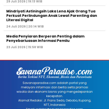
29 Juli 2026 | 19:13 WIB
Mindriyati Astiningsih Laka Lena Ajak Orang Tua
Perkuat Perlindungan Anak Lewat Parenting dan
Literasi Digital
24 Juli 2026 | 20:14 WIB
Media Penyiaran Berperan Penting dalam
Penyebarluasan Informasi Pemilu
23 Juli 2026 | 15:58 WIB
Savanaparadise.com adalah portal yang
melayani informasi dan berita serta promosi
wisata dan ekonomi bisnis yang mengedepankan
kecepatan.
Alamat Redaksi: Jl. Frans Seda, Oebobo, Kupang,
NTT, Indonesia