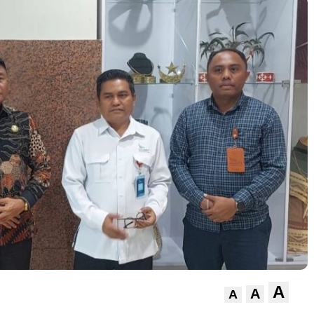
A
A
A