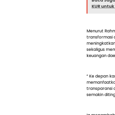
Baca Juga 
KUR untuk
Menurut Rahma
transformasi 
meningkatkan
sekaligus me
keuangan dae
” Ke depan ka
memanfaatkan 
transparansi 
semakin ditin