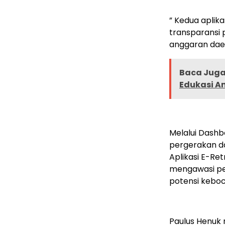
” Kedua apli
transparansi 
anggaran daer
Baca Juga 
Edukasi A
Melalui Dash
pergerakan d
Aplikasi E-Re
mengawasi pen
potensi keboc
Paulus Henuk 