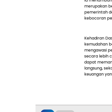
Ia menambahka
merupakan b
pemerintah d
kebocoran pe
Kehadiran Das
kemudahan ba
mengawasi pe
secara lebih 
dapat memant
langsung, sek
keuangan yang