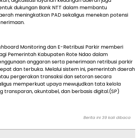
n, digitalisasi layanan keuangan daerah juga
entuk dukungan Bank NTT dalam membantu
aerah meningkatkan PAD sekaligus menekan potensi
nerimaan.
hboard Monitoring dan E-Retribusi Parkir memberi
gi Pemerintah Kabupaten Rote Ndao dalam
nggunaan anggaran serta penerimaan retribusi parkir
cepat dan terbuka. Melalui sistem ini, pemerintah daerah
au pergerakan transaksi dan setoran secara
aligus memperkuat upaya mewujudkan tata kelola
 transparan, akuntabel, dan berbasis digital.(SP)
Berita ini 39 kali dibaca