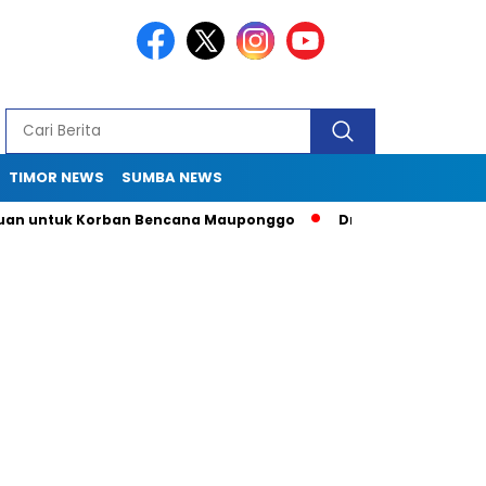
TIMOR NEWS
SUMBA NEWS
tuk Korban Bencana Mauponggo
Drama Pergub 33: Kadis Sula