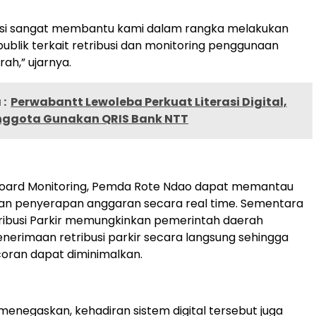
kasi sangat membantu kami dalam rangka melakukan
publik terkait retribusi dan monitoring penggunaan
ah,” ujarnya.
:
Perwabantt Lewoleba Perkuat Literasi Digital,
nggota Gunakan QRIS Bank NTT
board Monitoring, Pemda Rote Ndao dapat memantau
an penyerapan anggaran secara real time. Sementara
tribusi Parkir memungkinkan pemerintah daerah
erimaan retribusi parkir secara langsung sehingga
oran dapat diminimalkan.
menegaskan, kehadiran sistem digital tersebut juga