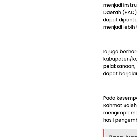
menjadi instr
Daerah (PAD).
dapat dipanta
menjadi lebih 
Ia juga berhar
kabupaten/ko
pelaksanaan,
dapat berjalan
Pada kesempat
Rahmat Saleh
mengimplement
hasil pengem