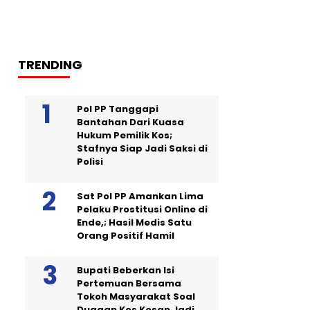
TRENDING
Pol PP Tanggapi
Bantahan Dari Kuasa
Hukum Pemilik Kos;
Stafnya Siap Jadi Saksi di
Polisi
Sat Pol PP Amankan Lima
Pelaku Prostitusi Online di
Ende,; Hasil Medis Satu
Orang Positif Hamil
Bupati Beberkan Isi
Pertemuan Bersama
Tokoh Masyarakat Soal
Dugaan Kos Kosan Jadi