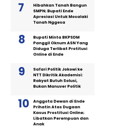
Hibahkan Tanah Bangun
SMPN; Bupati Ende
Apresiasi Untuk Mosalaki
Tanah Nggesa
Bupati Minta BKPSDM
Panggil Oknum ASN Yang
Diduga Terlibat Protitusi
Online di Ende
Safari Politik Jokowi ke
NTT Dikritik Akademisi:
Rakyat Butuh Solusi,
Bukan Manuver Politik
Anggota Dewan di Ende
Prihatin Atas Dugaan
Kasus Prostitusi Online;
Libatkan Perempuan dan
Anak