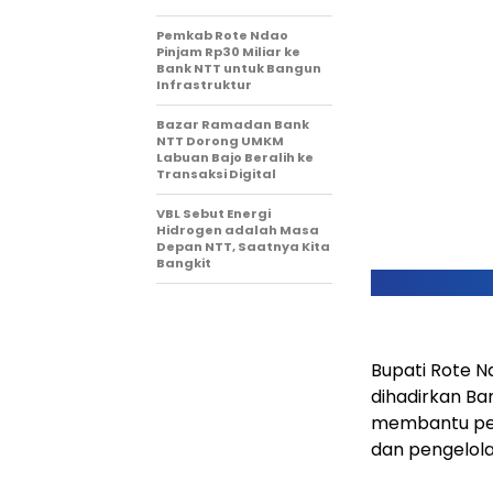
Pemkab Rote Ndao
Pinjam Rp30 Miliar ke
Bank NTT untuk Bangun
Infrastruktur
Bazar Ramadan Bank
NTT Dorong UMKM
Labuan Bajo Beralih ke
Transaksi Digital
VBL Sebut Energi
Hidrogen adalah Masa
Depan NTT, Saatnya Kita
Bangkit
Bupati Rote N
dihadirkan Ba
membantu pe
dan pengelolaa