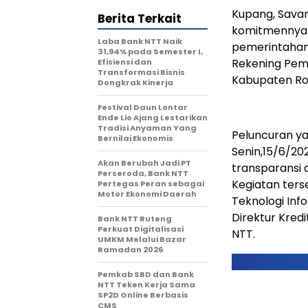
Kupang, Sava
Berita Terkait
komitmennya d
Laba Bank NTT Naik
pemerintahan
31,94% pada Semester I,
Rekening Pemd
Efisiensi dan
Transformasi Bisnis
Kabupaten Ro
Dongkrak Kinerja
Festival Daun Lontar
Ende Lio Ajang Lestarikan
Tradisi Anyaman Yang
Peluncuran ya
Bernilai Ekonomis
Senin,15/6/2
Akan Berubah Jadi PT
transparansi 
Perseroda, Bank NTT
Kegiatan terse
Pertegas Peran sebagai
Motor Ekonomi Daerah
Teknologi Inf
Direktur Kredi
Bank NTT Ruteng
Perkuat Digitalisasi
NTT.
UMKM Melalui Bazar
Ramadan 2026
Pemkab SBD dan Bank
NTT Teken Kerja Sama
SP2D Online Berbasis
CMS