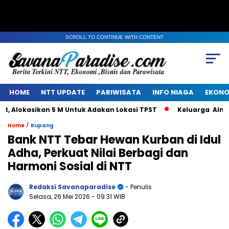
SCROLL TO CONTINUE WITH CONTENT
HOME
NTT UPDATE
PARIWISATA
INFO NIAGA
EKONO
lokasikan 5 M Untuk Adakan Lokasi TPST
Keluarga Alm Jaco
/
Home
Kupang
Bank NTT Tebar Hewan Kurban di Idul
Adha, Perkuat Nilai Berbagi dan
Harmoni Sosial di NTT
Redaksi Savanaparadise
- Penulis
Selasa, 26 Mei 2026
- 09:31 WIB