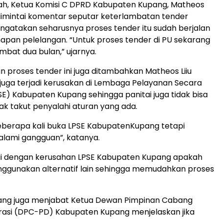
ah, Ketua Komisi C DPRD Kabupaten Kupang, Matheos
a dimintai komentar seputar keterlambatan tender
gatakan seharusnya proses tender itu sudah berjalan
pan pelelangan. “Untuk proses tender di PU sekarang
ambat dua bulan,” ujarnya.
 proses tender ini juga ditambahkan Matheos Liiu
uga terjadi kerusakan di Lembaga Pelayanan Secara
PSE) Kabupaten Kupang sehingga panitai juga tidak bisa
k takut penyalahi aturan yang ada.
eberapa kali buka LPSE KabupatenKupang tetapi
lami gangguan”, katanya.
yai dengan kerusahan LPSE Kabupaten Kupang apakah
nggunakan alternatif lain sehingga memudahkan proses
yang juga menjabat Ketua Dewan Pimpinan Cabang
rasi (DPC-PD) Kabupaten Kupang menjelaskan jika