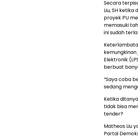
Secara terpis
Liu, SH ketik
proyek PU men
memasuki taha
ini sudah terl
Keterlambatan
kemungkinan j
Elektronik (L
berbuat banya
“Saya coba b
sedang menga
Ketika ditan
tidak bisa me
tender?
Matheos Liu 
Partai Demok