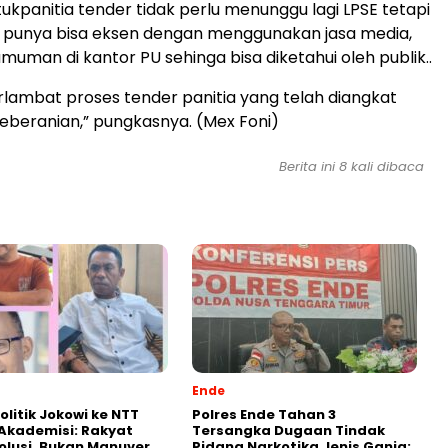
ukpanitia tender tidak perlu menunggu lagi LPSE tetapi
 punya bisa eksen dengan menggunakan jasa media,
uman di kantor PU sehinga bisa diketahui oleh publik..
erlambat proses tender panitia yang telah diangkat
eberanian,” pungkasnya. (Mex Foni)
Berita ini 8 kali dibaca
Ende
olitik Jokowi ke NTT
Polres Ende Tahan 3
k Akademisi: Rakyat
Tersangka Dugaan Tindak
olusi, Bukan Manuver
Pidana Narkotika Jenis Ganja;