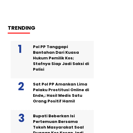
TRENDING
Pol PP Tanggapi
Bantahan Dari Kuasa
Hukum Pemilik Kos;
Stafnya Siap Jadi Saksi di
Polisi
Sat Pol PP Amankan Lima
Pelaku Prostitusi Online di
Ende,; Hasil Medis Satu
Orang Positif Hamil
Bupati Beberkan Isi
Pertemuan Bersama
Tokoh Masyarakat Soal
Dugaan Kos Kosan Jadi