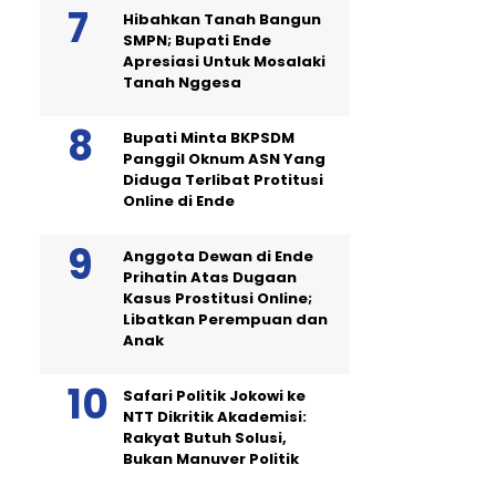
Hibahkan Tanah Bangun
SMPN; Bupati Ende
Apresiasi Untuk Mosalaki
Tanah Nggesa
Bupati Minta BKPSDM
Panggil Oknum ASN Yang
Diduga Terlibat Protitusi
Online di Ende
Anggota Dewan di Ende
Prihatin Atas Dugaan
Kasus Prostitusi Online;
Libatkan Perempuan dan
Anak
Safari Politik Jokowi ke
NTT Dikritik Akademisi:
Rakyat Butuh Solusi,
Bukan Manuver Politik