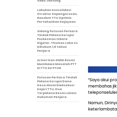
Sakit Jantung
Lakukan Konsolidasi
Struktur Kepengurusan,
Nasdem TTU Optimis
Pertahankan Kejayaan
Sidang Putusan Perkara
Tindak Pidana Korupsi
Puskesmas Inbate
Digelar, Thomas Laka Cs
Dihukum 1,6 tahun
Penjara
Armet Dan GMNI Resmi
Membawa Masalah PTT
Di TTU Ke PTUN
Putusan Perkara Tindak
“Saya akui pro
Pidana Korupsi Dana
Desa Akomi Dieksekusi
membahas jika
Kejari TTU, Dua
teleponselule
Terpidana Resmi Jalani
Hukuman Penjara
Namun, Dirin
keterlambata