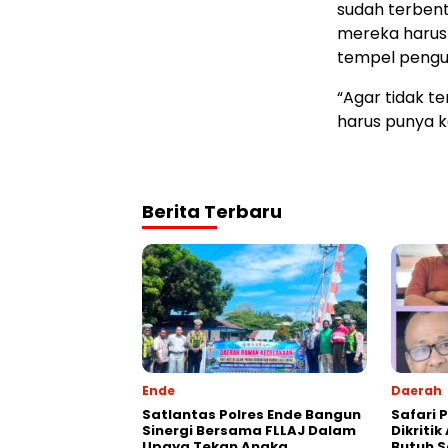
sudah terbent
mereka harus
tempel pengum
“Agar tidak t
harus punya k
Berita Terbaru
Ende
Daerah
Satlantas Polres Ende Bangun
Safari P
Sinergi Bersama FLLAJ Dalam
Dikriti
Upaya Tekan Angka
Butuh S