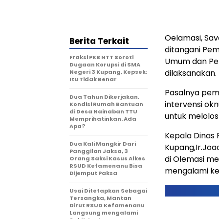
Oelamasi, Sav
Berita Terkait
ditangani Pem
Fraksi PKB NTT Soroti
Umum dan Per
Dugaan Korupsi di SMA
dilaksanakan.
Negeri 3 Kupang, Kepsek:
Itu Tidak Benar
Pasalnya pemb
Dua Tahun Dikerjakan,
intervensi ok
Kondisi Rumah Bantuan
di Desa Nainaban TTU
untuk melolos
Memprihatinkan. Ada
Apa?
Kepala Dinas
Dua Kali Mangkir Dari
Kupang,Ir.Joa
Panggilan Jaksa, 3
di Olemasi me
Orang Saksi Kasus Alkes
RSUD Kefamenanu Bisa
mengalami ke
Dijemput Paksa
Usai Ditetapkan Sebagai
Tersangka, Mantan
Dirut RSUD Kefamenanu
Langsung mengalami