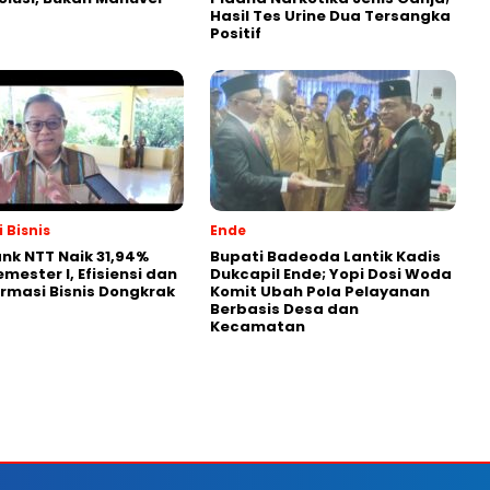
Hasil Tes Urine Dua Tersangka
Positif
 Bisnis
Ende
nk NTT Naik 31,94%
Bupati Badeoda Lantik Kadis
mester I, Efisiensi dan
Dukcapil Ende; Yopi Dosi Woda
rmasi Bisnis Dongkrak
Komit Ubah Pola Pelayanan
Berbasis Desa dan
Kecamatan