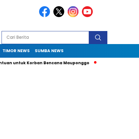
TIMOR NEWS
SUMBA NEWS
n untuk Korban Bencana Mauponggo
Drama Pergub 33: Kadis 