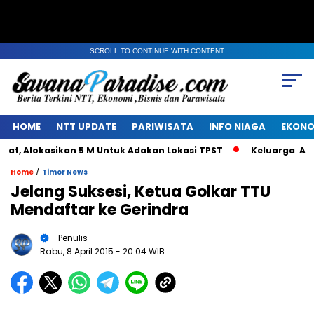
SCROLL TO CONTINUE WITH CONTENT
HOME
NTT UPDATE
PARIWISATA
INFO NIAGA
EKONO
 Alokasikan 5 M Untuk Adakan Lokasi TPST
Keluarga Alm J
/
Home
Timor News
Jelang Suksesi, Ketua Golkar TTU
Mendaftar ke Gerindra
- Penulis
Rabu, 8 April 2015
- 20:04 WIB