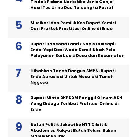
Tindak Pidana Narkotika Jenis Ganja;
Hasil Tes Urine Dua Tersangka Positif
Mucikari dan Pemilik Kos Dapat Komisi
Dari Praktek Prostitusi Online di Ende
Bupati Badeoda Lantik Kadis Dukcapil
Ende; Yopi Dosi Woda Komit Ubah Pola
Pelayanan Berbasis Desa dan Kecamatan
Hibahkan Tanah Bangun SMPN; Bupati
Ende Apresiasi Untuk Mosalaki Tanah
Nggesa
Bupati Minta BKPSDM Panggil Oknum ASN
Yang Diduga Terlibat Protitusi Online di
Ende
Safari Politik Jokowi ke NTT Dikritik
Akademisi: Rakyat Butuh Solusi, Bukan
Manuver Politik