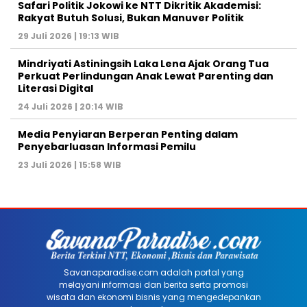
Safari Politik Jokowi ke NTT Dikritik Akademisi:
Rakyat Butuh Solusi, Bukan Manuver Politik
29 Juli 2026 | 19:13 WIB
Mindriyati Astiningsih Laka Lena Ajak Orang Tua
Perkuat Perlindungan Anak Lewat Parenting dan
Literasi Digital
24 Juli 2026 | 20:14 WIB
Media Penyiaran Berperan Penting dalam
Penyebarluasan Informasi Pemilu
23 Juli 2026 | 15:58 WIB
Savanaparadise.com adalah portal yang
melayani informasi dan berita serta promosi
wisata dan ekonomi bisnis yang mengedepankan