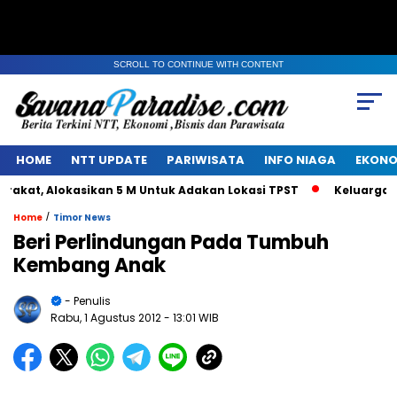
SCROLL TO CONTINUE WITH CONTENT
HOME
NTT UPDATE
PARIWISATA
INFO NIAGA
EKONO
at, Alokasikan 5 M Untuk Adakan Lokasi TPST
Keluarga Alm
/
Home
Timor News
Beri Perlindungan Pada Tumbuh
Kembang Anak
- Penulis
Rabu, 1 Agustus 2012
- 13:01 WIB