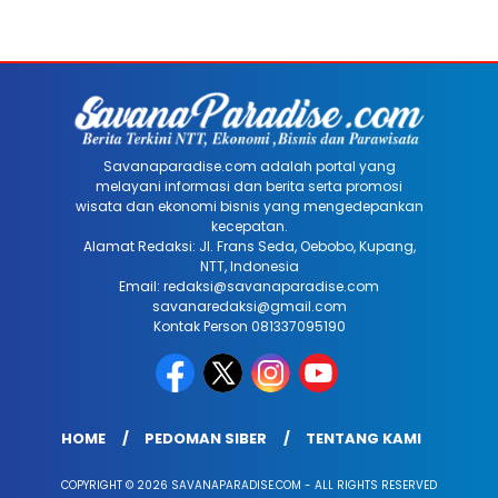
Savanaparadise.com adalah portal yang
melayani informasi dan berita serta promosi
wisata dan ekonomi bisnis yang mengedepankan
kecepatan.
Alamat Redaksi: Jl. Frans Seda, Oebobo, Kupang,
NTT, Indonesia
Email: redaksi@savanaparadise.com
savanaredaksi@gmail.com
Kontak Person 081337095190
HOME
PEDOMAN SIBER
TENTANG KAMI
COPYRIGHT © 2026 SAVANAPARADISE.COM - ALL RIGHTS RESERVED