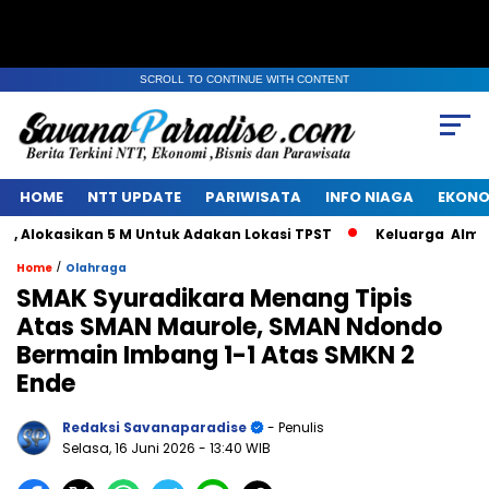
SCROLL TO CONTINUE WITH CONTENT
HOME
NTT UPDATE
PARIWISATA
INFO NIAGA
EKONO
kasikan 5 M Untuk Adakan Lokasi TPST
Keluarga Alm Jacob
/
Home
Olahraga
SMAK Syuradikara Menang Tipis
Atas SMAN Maurole, SMAN Ndondo
Bermain Imbang 1-1 Atas SMKN 2
Ende
Redaksi Savanaparadise
- Penulis
Selasa, 16 Juni 2026
- 13:40 WIB