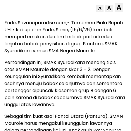
A
A
A
Ende, Savanaparadise.com,- Turnamen Piala Bupati
U-17 kabupaten Ende, Senin, (15/6/26) kembali
mempertemukan dua tim terbaik partai kedua
lanjutan babak penyisihan di grup B antara, SMAK
Syuradikara versus SMA Negeri Maurole.
Pertandingan ini, SMAK Syuradikara menang tipis
atas SMAN Maurole dengan skor 3 – 2. Dengan
keunggulan ini Syuradikara kembali memantapkan
asahnya menuju babak selanjutnya dan sementara
bertengger dipuncak klasemen grup B dengan 6
poin karena di babak sebelumnya SMAK Syuradikara
unggul atas lawannya.
Sebagai tim kuat asal Pantai Utara (Pantura), SMAN
Maurole harus mengakui keunggulan lawannya
dalam pertandingan kali ini. Anak asuh Roy Saputra