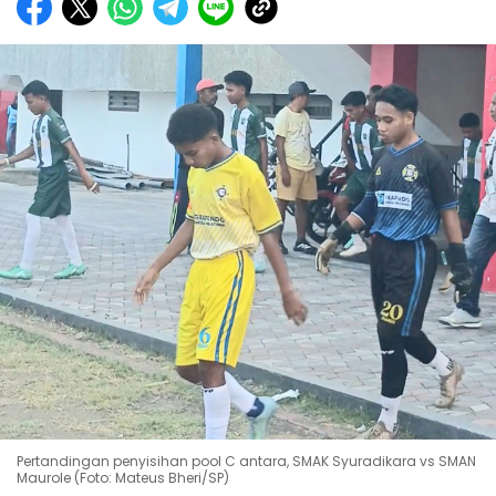
Pertandingan penyisihan pool C antara, SMAK Syuradikara vs SMAN
Maurole (Foto: Mateus Bheri/SP)