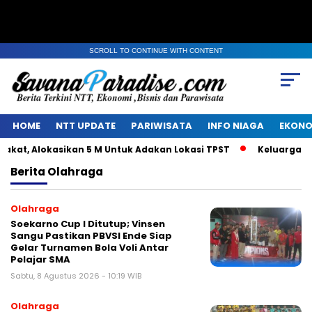
SCROLL TO CONTINUE WITH CONTENT
HOME
NTT UPDATE
PARIWISATA
INFO NIAGA
EKONO
t, Alokasikan 5 M Untuk Adakan Lokasi TPST
Keluarga Alm 
Berita
Olahraga
Olahraga
Soekarno Cup I Ditutup; Vinsen
Sangu Pastikan PBVSI Ende Siap
Gelar Turnamen Bola Voli Antar
Pelajar SMA
Sabtu, 8 Agustus 2026 - 10:19 WIB
Olahraga