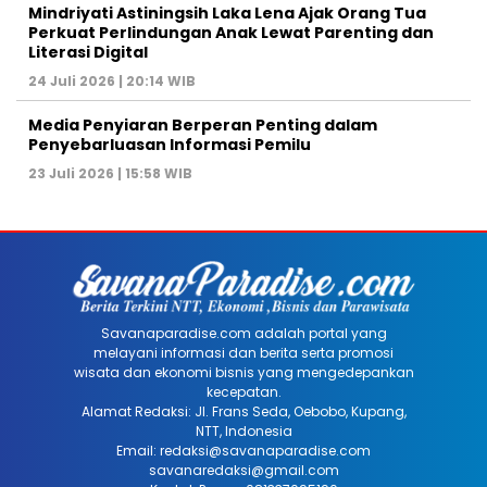
Mindriyati Astiningsih Laka Lena Ajak Orang Tua
Perkuat Perlindungan Anak Lewat Parenting dan
Literasi Digital
24 Juli 2026 | 20:14 WIB
Media Penyiaran Berperan Penting dalam
Penyebarluasan Informasi Pemilu
23 Juli 2026 | 15:58 WIB
Savanaparadise.com adalah portal yang
melayani informasi dan berita serta promosi
wisata dan ekonomi bisnis yang mengedepankan
kecepatan.
Alamat Redaksi: Jl. Frans Seda, Oebobo, Kupang,
NTT, Indonesia
Email: redaksi@savanaparadise.com
savanaredaksi@gmail.com