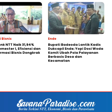
 Bisnis
Ende
nk NTT Naik 31,94%
Bupati Badeoda Lantik Kadis
mester I, Efisiensi dan
Dukcapil Ende; Yopi Dosi Woda
rmasi Bisnis Dongkrak
Komit Ubah Pola Pelayanan
Berbasis Desa dan
Kecamatan