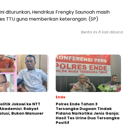
 ini diturunkan, Hendrikus Frengky Saunoah masih
res TTU guna memberikan keterangan. (SP)
Berita ini 8 kali dibaca
Ende
olitik Jokowi ke NTT
Polres Ende Tahan 3
k Akademisi: Rakyat
Tersangka Dugaan Tindak
olusi, Bukan Manuver
Pidana Narkotika Jenis Ganja;
Hasil Tes Urine Dua Tersangka
Positif