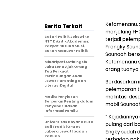
Kefamenanu, 
Berita Terkait
menjelang H-3 
Safari Politik Jokowi ke
terjadi pelem
NTT Dikritik Akademisi:
Frengky Sauno
Rakyat Butuh Solusi,
Bukan Manuver Politik
Saunoah bers
Kefamenanu s
Mindriyati Astiningsih
Laka Lena Ajak Orang
orang tuanya 
Tua Perkuat
Perlindungan Anak
Lewat Parenting dan
Berdasarkan 
Literasi Digital
pelemparan te
melintasi desa
Media Penyiaran
Berperan Penting dalam
mobil Saunoa
Penyebarluasan
Informasi Pemilu
” Kejadiannya
Universitas Dhyana Pura
pulang dari ba
Bali Tradisi Ora et
Engky sudah d
Labora Lewat Ibadah
Rabuan
terhadap pak