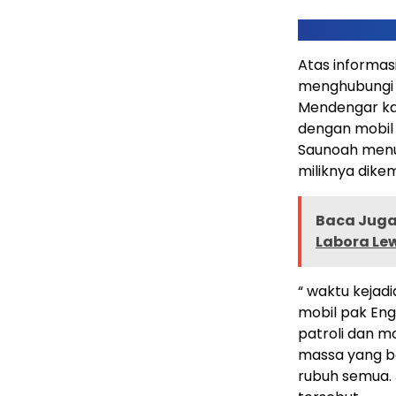
Atas informas
menghubungi p
Mendengar kab
dengan mobil 
Saunoah menum
miliknya dikem
Baca Juga 
Labora Le
“ waktu kejadi
mobil pak Engk
patroli dan mo
massa yang b
rubuh semua. J