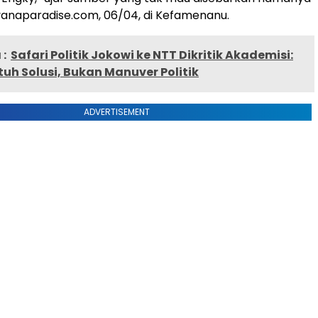
vanaparadise.com, 06/04, di Kefamenanu.
:
Safari Politik Jokowi ke NTT Dikritik Akademisi:
uh Solusi, Bukan Manuver Politik
ADVERTISEMENT