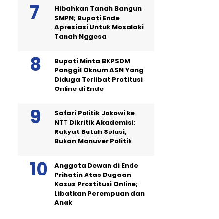
Hibahkan Tanah Bangun
SMPN; Bupati Ende
Apresiasi Untuk Mosalaki
Tanah Nggesa
Bupati Minta BKPSDM
Panggil Oknum ASN Yang
Diduga Terlibat Protitusi
Online di Ende
Safari Politik Jokowi ke
NTT Dikritik Akademisi:
Rakyat Butuh Solusi,
Bukan Manuver Politik
Anggota Dewan di Ende
Prihatin Atas Dugaan
Kasus Prostitusi Online;
Libatkan Perempuan dan
Anak