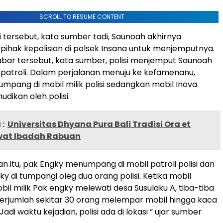
SCROLL TO RESUME CONTENT
i tersebut, kata sumber tadi, Saunoah akhirnya
ihak kepolisian di polsek Insana untuk menjemputnya.
ar tersebut, kata sumber, polisi menjemput Saunoah
patroli. Dalam perjalanan menuju ke kefamenanu,
pang di mobil milik polisi sedangkan mobil Inova
udikan oleh polisi.
:
Universitas Dhyana Pura Bali Tradisi Ora et
wat Ibadah Rabuan
an itu, pak Engky menumpang di mobil patroli polisi dan
y di tumpangi oleg dua orang polisi. Ketika mobil
bil milik Pak engky melewati desa Susulaku A, tiba-tiba
erjumlah sekitar 30 orang melempar mobil hingga kaca
adi waktu kejadian, polisi ada di lokasi ” ujar sumber