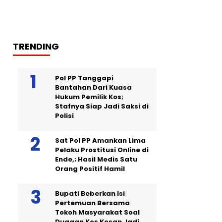
TRENDING
Pol PP Tanggapi
Bantahan Dari Kuasa
Hukum Pemilik Kos;
Stafnya Siap Jadi Saksi di
Polisi
Sat Pol PP Amankan Lima
Pelaku Prostitusi Online di
Ende,; Hasil Medis Satu
Orang Positif Hamil
Bupati Beberkan Isi
Pertemuan Bersama
Tokoh Masyarakat Soal
Dugaan Kos Kosan Jadi