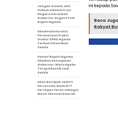
ini kepada Sa
Jangan Gaduh, Ahli
Hukum Administrasi
Negara Sarankan
Gubernur Gugat PTUN
Baca Juga 
Bupati Ngada
Rakyat But
Akademisi Koreksi
Pernyataan Fraksi
Golkar DPRD Ngada
Terkait Pelantikan
Sekda
Panas! Bupati Ngada
Abaikan Penunjukan
Gubernur, Watu Ngebu
Tetap Dilantik Jadi
Sekda
Akan Berubah Jadi PT
Perseroda, Bank NTT
Pertegas Peran sebagai
Motor Ekonomi Daerah