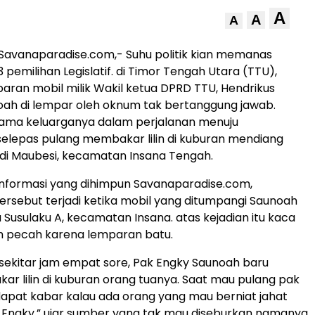
A
A
A
Savanaparadise.com,- Suhu politik kian memanas
pemilihan Legislatif. di Timor Tengah Utara (TTU),
paran mobil milik Wakil ketua DPRD TTU, Hendrikus
ah di lempar oleh oknum tak bertanggung jawab.
ama keluarganya dalam perjalanan menuju
elepas pulang membakar lilin di kuburan mendiang
di Maubesi, kecamatan Insana Tengah.
informasi yang dihimpun Savanaparadise.com,
rsebut terjadi ketika mobil yang ditumpangi Saunoah
 Susulaku A, kecamatan Insana. atas kejadian itu kaca
h pecah karena lemparan batu.
 sekitar jam empat sore, Pak Engky Saunoah baru
kar lilin di kuburan orang tuanya. Saat mau pulang pak
apat kabar kalau ada orang yang mau berniat jahat
 Engky,” ujar sumber yang tak mau diseburkan namanya