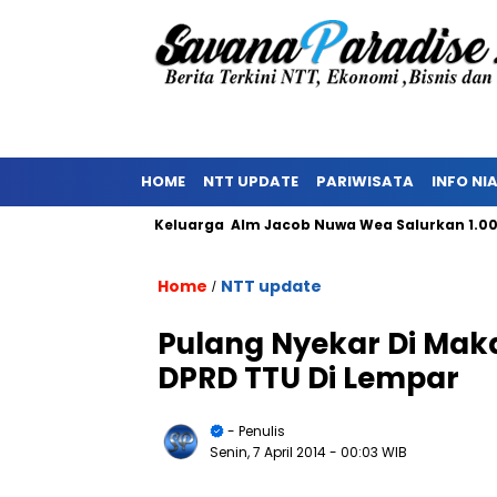
HOME
NTT UPDATE
PARIWISATA
INFO NI
asi TPST
Keluarga Alm Jacob Nuwa Wea Salurkan 1.000 Pa
Home
NTT update
/
Pulang Nyekar Di Mak
DPRD TTU Di Lempar
- Penulis
Senin, 7 April 2014
- 00:03 WIB