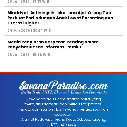
29 Juli 2026 | 19:13 WIB
Mindriyati Astiningsih Laka Lena Ajak Orang Tua
Perkuat Perlindungan Anak Lewat Parenting dan
Literasi Digital
24 Juli 2026 | 20:14 WIB
Media Penyiaran Berperan Penting dalam
Penyebarluasan Informasi Pemilu
23 Juli 2026 | 15:58 WIB
Savanaparadise.com adalah portal yang
melayani informasi dan berita serta promosi
wisata dan ekonomi bisnis yang mengedepankan
kecepatan.
Alamat Redaksi: Jl. Frans Seda, Oebobo, Kupang,
NTT, Indonesia