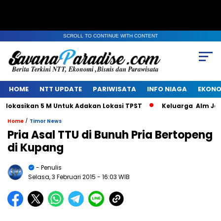
SCROLL TO CONTINUE WITH CONTENT
HOME
NTT UPDATE
PARIWISATA
INFO NIAGA
EKONO
kasikan 5 M Untuk Adakan Lokasi TPST
Keluarga Alm Jacob
/
Home
Timor News
Pria Asal TTU di Bunuh Pria Bertopeng
di Kupang
- Penulis
Selasa, 3 Februari 2015
- 16:03 WIB