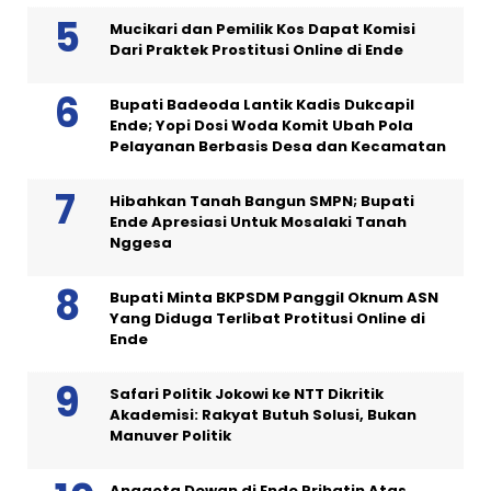
Mucikari dan Pemilik Kos Dapat Komisi
Dari Praktek Prostitusi Online di Ende
Bupati Badeoda Lantik Kadis Dukcapil
Ende; Yopi Dosi Woda Komit Ubah Pola
Pelayanan Berbasis Desa dan Kecamatan
Hibahkan Tanah Bangun SMPN; Bupati
Ende Apresiasi Untuk Mosalaki Tanah
Nggesa
Bupati Minta BKPSDM Panggil Oknum ASN
Yang Diduga Terlibat Protitusi Online di
Ende
Safari Politik Jokowi ke NTT Dikritik
Akademisi: Rakyat Butuh Solusi, Bukan
Manuver Politik
Anggota Dewan di Ende Prihatin Atas