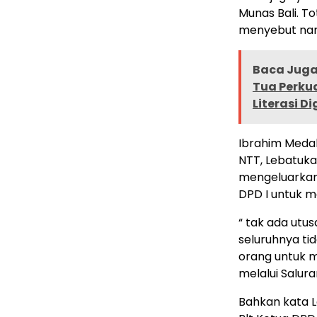
Munas Bali. To
menyebut nam
Baca Juga 
Tua Perku
Literasi Di
Ibrahim Medah
NTT, Lebatuka
mengeluarkan
DPD I untuk m
“ tak ada utus
seluruhnya t
orang untuk m
melalui Salura
Bahkan kata 