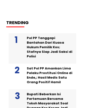
TRENDING
Pol PP Tanggapi
Bantahan Dari Kuasa
Hukum Pemilik Kos;
Stafnya Siap Jadi Saksi di
Polisi
Sat Pol PP Amankan Lima
Pelaku Prostitusi Online di
Ende,; Hasil Medis Satu
Orang Positif Hamil
Bupati Beberkan Isi
Pertemuan Bersama
Tokoh Masyarakat Soal
Dugaan Kos Kosan Jadi