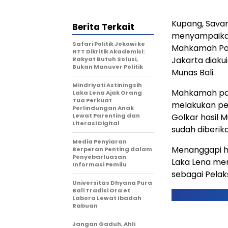
Kupang, Sava
Berita Terkait
menyampaikan 
Safari Politik Jokowi ke
Mahkamah Par
NTT Dikritik Akademisi:
Jakarta diak
Rakyat Butuh Solusi,
Bukan Manuver Politik
Munas Bali.
Mindriyati Astiningsih
Mahkamah par
Laka Lena Ajak Orang
Tua Perkuat
melakukan pe
Perlindungan Anak
Lewat Parenting dan
Golkar hasil
Literasi Digital
sudah diberik
Media Penyiaran
Menanggapi ha
Berperan Penting dalam
Penyebarluasan
Laka Lena men
Informasi Pemilu
sebagai Pelak
Universitas Dhyana Pura
Bali Tradisi Ora et
Labora Lewat Ibadah
Rabuan
Jangan Gaduh, Ahli