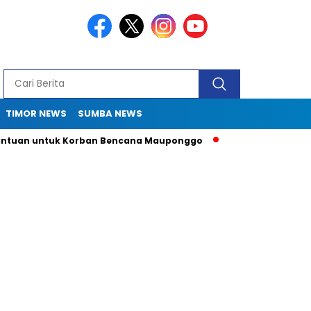
TIMOR NEWS
SUMBA NEWS
n untuk Korban Bencana Mauponggo
Drama Pergub 33: Kadis 