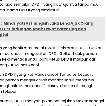
tal ada sembilan DPD II yang ikut,” ujarnya tanpa mau
a-nama DPD II yang dimaksud.
:
Mindriyati Astiningsih Laka Lena Ajak Orang
at Perlindungan Anak Lewat Parenting dan
gital
 yang konfirmasi melalui Wakil Sekretaris DPD I Golkar
n Laurensius mengatakan DPD I Golkar tidak pernah
 Rekomendasi untuk para Ketua DPD II maupun dari
engikuti Munas Ancol.
an DPD II yang ikut Munas ancol. Tanpa terkecuali ,
idak pernah mengeluarkan mandat untuk mengutus
enghadiri Munas ancol,” jelasnya ketika dihubungi
n telepon.
Laurens, DPD I menyangsikan penunjukan Meken sebagai