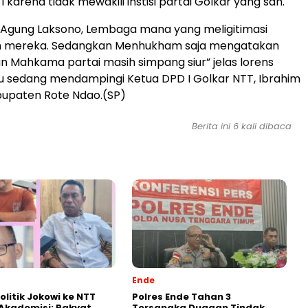
I karena tidak mewakili instisi partai Golkar yang sah.
 Agung Laksono, Lembaga mana yang meligitimasi
 mereka. Sedangkan Menhukham saja mengatakan
 Mahkama partai masih simpang siur” jelas lorens
 sedang mendampingi Ketua DPD I Golkar NTT, Ibrahim
bupaten Rote Ndao.(SP)
Berita ini 6 kali dibaca
Ende
olitik Jokowi ke NTT
Polres Ende Tahan 3
k Akademisi: Rakyat
Tersangka Dugaan Tindak