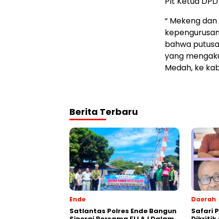
Plt Ketua DPD 
“ Mekeng dan
kepengurusan
bahwa putusan
yang mengaku
Medah, ke ka
Berita Terbaru
Ende
Daerah
Satlantas Polres Ende Bangun
Safari P
Sinergi Bersama FLLAJ Dalam
Dikriti