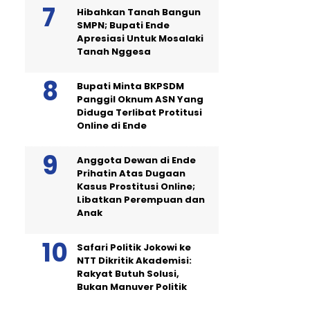
Hibahkan Tanah Bangun
SMPN; Bupati Ende
Apresiasi Untuk Mosalaki
Tanah Nggesa
Bupati Minta BKPSDM
Panggil Oknum ASN Yang
Diduga Terlibat Protitusi
Online di Ende
Anggota Dewan di Ende
Prihatin Atas Dugaan
Kasus Prostitusi Online;
Libatkan Perempuan dan
Anak
Safari Politik Jokowi ke
NTT Dikritik Akademisi:
Rakyat Butuh Solusi,
Bukan Manuver Politik