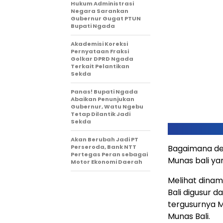
Hukum Administrasi
Negara Sarankan
Gubernur Gugat PTUN
Bupati Ngada
Akademisi Koreksi
Pernyataan Fraksi
Golkar DPRD Ngada
Terkait Pelantikan
Sekda
Panas! Bupati Ngada
Abaikan Penunjukan
Gubernur, Watu Ngebu
Tetap Dilantik Jadi
Sekda
Akan Berubah Jadi PT
Perseroda, Bank NTT
Bagaimana den
Pertegas Peran sebagai
Munas bali ya
Motor Ekonomi Daerah
Melihat dinam
Bali digusur d
tergusurnya M
Munas Bali.