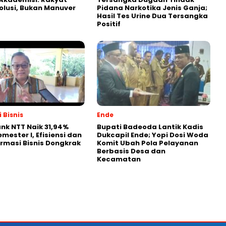
olusi, Bukan Manuver
Pidana Narkotika Jenis Ganja;
Hasil Tes Urine Dua Tersangka
Positif
 Bisnis
Ende
nk NTT Naik 31,94%
Bupati Badeoda Lantik Kadis
mester I, Efisiensi dan
Dukcapil Ende; Yopi Dosi Woda
rmasi Bisnis Dongkrak
Komit Ubah Pola Pelayanan
Berbasis Desa dan
Kecamatan