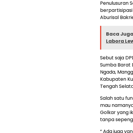
Penulusuran S
berpartisipas
Aburisal Bakri
Baca Juga 
Labora Le
Sebut saja DP
Sumba Barat D
Ngada, Mangga
Kabupaten Kup
Tengah Selata
Salah satu fu
mau namanya 
Golkar yang i
tanpa sepeng
“ Ada juga ya