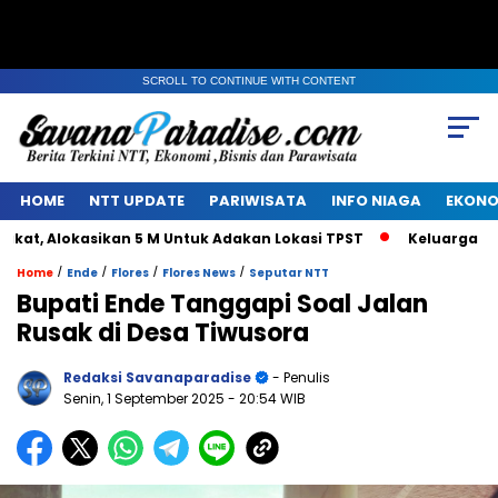
SCROLL TO CONTINUE WITH CONTENT
HOME
NTT UPDATE
PARIWISATA
INFO NIAGA
EKONO
 Alokasikan 5 M Untuk Adakan Lokasi TPST
Keluarga Alm J
/
/
/
/
Home
Ende
Flores
Flores News
Seputar NTT
Bupati Ende Tanggapi Soal Jalan
Rusak di Desa Tiwusora
Redaksi Savanaparadise
- Penulis
Senin, 1 September 2025
- 20:54 WIB