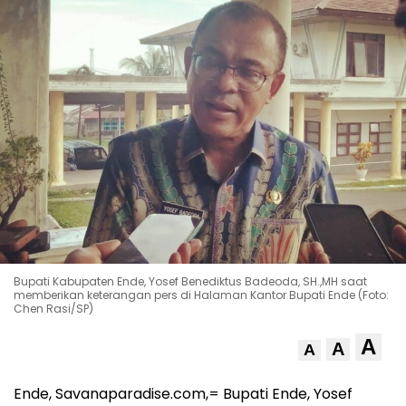
Bupati Kabupaten Ende, Yosef Benediktus Badeoda, SH.,MH saat
memberikan keterangan pers di Halaman Kantor Bupati Ende (Foto:
Chen Rasi/SP)
A
A
A
Ende, Savanaparadise.com,= Bupati Ende, Yosef