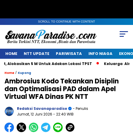
SCROLL TO CONTINUE WITH CONTENT
HOME
NTT UPDATE
PARIWISATA
INFO NIAGA
EKONO
okasikan 5 M Untuk Adakan Lokasi TPST
Keluarga Alm Jaco
/
Home
Kupang
Ambrosius Kodo Tekankan Disiplin
dan Optimalisasi PAD dalam Apel
Virtual WFA Dinas PK NTT
Redaksi Savanaparadise
- Penulis
Jumat, 12 Juni 2026
- 22:40 WIB