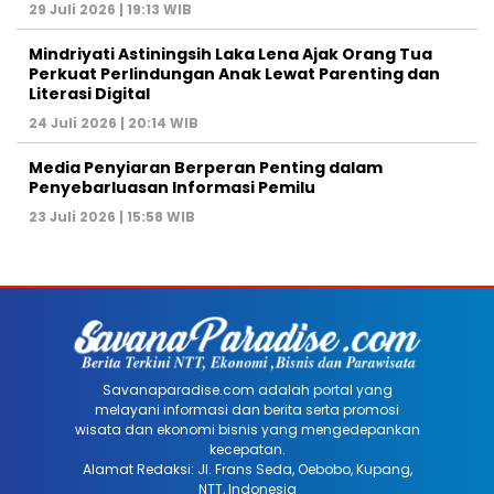
29 Juli 2026 | 19:13 WIB
Mindriyati Astiningsih Laka Lena Ajak Orang Tua
Perkuat Perlindungan Anak Lewat Parenting dan
Literasi Digital
24 Juli 2026 | 20:14 WIB
Media Penyiaran Berperan Penting dalam
Penyebarluasan Informasi Pemilu
23 Juli 2026 | 15:58 WIB
Savanaparadise.com adalah portal yang
melayani informasi dan berita serta promosi
wisata dan ekonomi bisnis yang mengedepankan
kecepatan.
Alamat Redaksi: Jl. Frans Seda, Oebobo, Kupang,
NTT, Indonesia