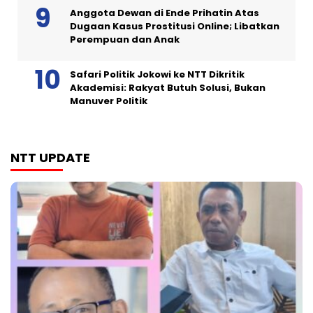
Anggota Dewan di Ende Prihatin Atas
Dugaan Kasus Prostitusi Online; Libatkan
Perempuan dan Anak
Safari Politik Jokowi ke NTT Dikritik
Akademisi: Rakyat Butuh Solusi, Bukan
Manuver Politik
NTT UPDATE