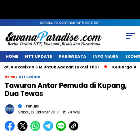
SCROLL TO CONTINUE WITH CONTENT
HOME
NTT UPDATE
PARIWISATA
INFO NIAGA
EKONO
 Alokasikan 5 M Untuk Adakan Lokasi TPST
Keluarga Alm J
/
Home
NTT update
Tawuran Antar Pemuda di Kupang,
Dua Tewas
- Penulis
Sabtu, 12 Oktober 2013
- 15:24 WIB