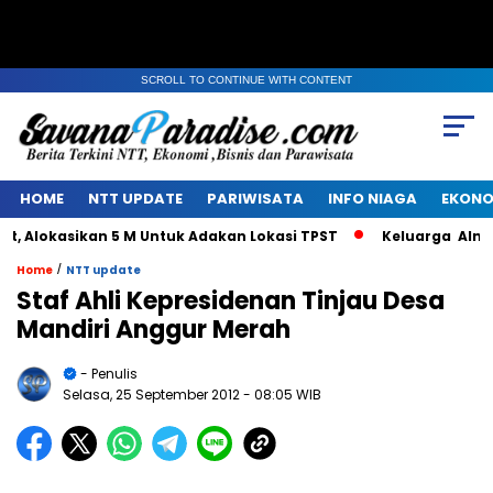
SCROLL TO CONTINUE WITH CONTENT
HOME
NTT UPDATE
PARIWISATA
INFO NIAGA
EKONO
lokasikan 5 M Untuk Adakan Lokasi TPST
Keluarga Alm Jaco
/
Home
NTT update
Staf Ahli Kepresidenan Tinjau Desa
Mandiri Anggur Merah
- Penulis
Selasa, 25 September 2012
- 08:05 WIB