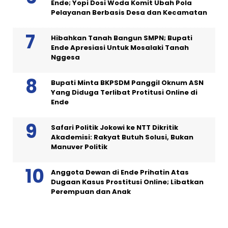
Ende; Yopi Dosi Woda Komit Ubah Pola
Pelayanan Berbasis Desa dan Kecamatan
Hibahkan Tanah Bangun SMPN; Bupati
Ende Apresiasi Untuk Mosalaki Tanah
Nggesa
Bupati Minta BKPSDM Panggil Oknum ASN
Yang Diduga Terlibat Protitusi Online di
Ende
Safari Politik Jokowi ke NTT Dikritik
Akademisi: Rakyat Butuh Solusi, Bukan
Manuver Politik
Anggota Dewan di Ende Prihatin Atas
Dugaan Kasus Prostitusi Online; Libatkan
Perempuan dan Anak