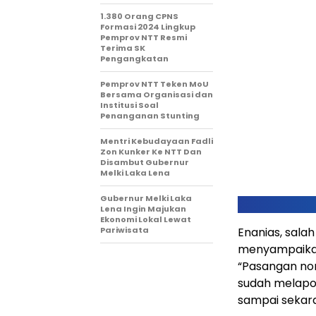
1.380 Orang CPNS
Formasi 2024 Lingkup
Pemprov NTT Resmi
Terima SK
Pengangkatan
Pemprov NTT Teken MoU
Bersama Organisasi dan
Institusi Soal
Penanganan Stunting
Mentri Kebudayaan Fadli
Zon Kunker Ke NTT Dan
Disambut Gubernur
Melki Laka Lena
Gubernur Melki Laka
Lena Ingin Majukan
Ekonomi Lokal Lewat
Pariwisata
Enanias, salah
menyampaikan
“Pasangan no
sudah melapo
sampai sekara