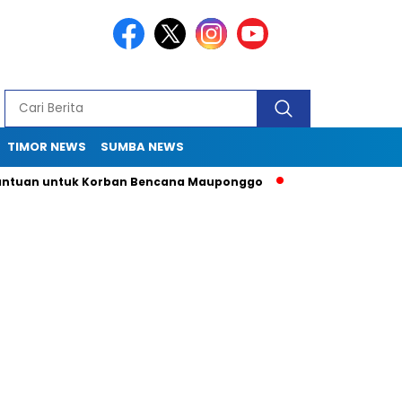
TIMOR NEWS
SUMBA NEWS
n untuk Korban Bencana Mauponggo
Drama Pergub 33: Kadis 