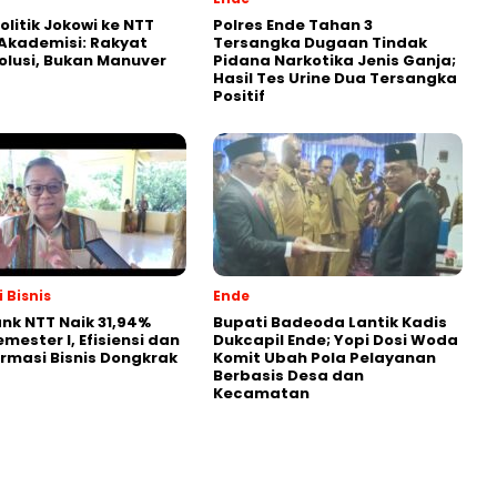
olitik Jokowi ke NTT
Polres Ende Tahan 3
k Akademisi: Rakyat
Tersangka Dugaan Tindak
olusi, Bukan Manuver
Pidana Narkotika Jenis Ganja;
Hasil Tes Urine Dua Tersangka
Positif
 Bisnis
Ende
nk NTT Naik 31,94%
Bupati Badeoda Lantik Kadis
mester I, Efisiensi dan
Dukcapil Ende; Yopi Dosi Woda
rmasi Bisnis Dongkrak
Komit Ubah Pola Pelayanan
Berbasis Desa dan
Kecamatan