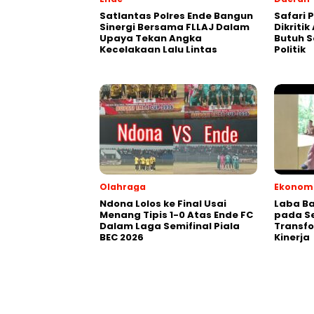
Satlantas Polres Ende Bangun
Safari P
Sinergi Bersama FLLAJ Dalam
Dikriti
Upaya Tekan Angka
Butuh S
Kecelakaan Lalu Lintas
Politik
Olahraga
Ekonomi
Ndona Lolos ke Final Usai
Laba Ba
Menang Tipis 1-0 Atas Ende FC
pada Se
Dalam Laga Semifinal Piala
Transfo
BEC 2026
Kinerja