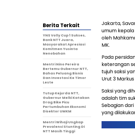
Jakarta, Sava
Berita Terkait
umum kepala 
YNS Volly Cup 1 Sukses,
oleh Mahkamah
Bank NTT Juara,
MK.
Masyarakat Apresiasi
Komitmen Yusinta
Nenobahan
Pada persidan
keterangan se
Mentri Nino Pereira
Bertemu Gubernur NTT,
tujuh saksi y
Bahas Peluang Bisnis
Dan Investasi Ke Timor
Urut 3 Markus
Leste
Saksi yang di
Tutup Kejurda NTT,
adalah tim su
Gubernur Melki Katakan
Drag Bike Picu
Sebagian dar
Pertumbuhan Ekonomi
Disektor UMKM
yang dilakuka
Mentri Wihaji Ungkap
Prevalensi Stunting Di
NTT Masih Tinggi