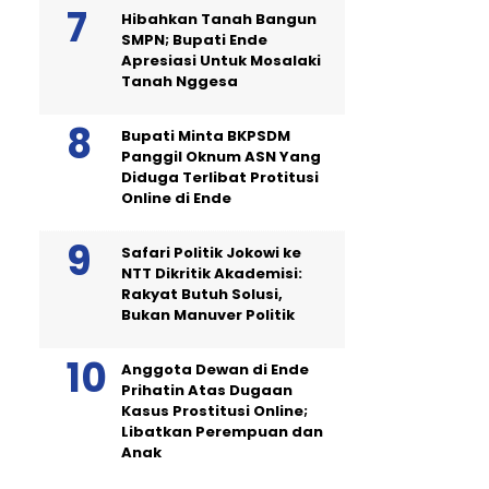
Hibahkan Tanah Bangun
SMPN; Bupati Ende
Apresiasi Untuk Mosalaki
Tanah Nggesa
Bupati Minta BKPSDM
Panggil Oknum ASN Yang
Diduga Terlibat Protitusi
Online di Ende
Safari Politik Jokowi ke
NTT Dikritik Akademisi:
Rakyat Butuh Solusi,
Bukan Manuver Politik
Anggota Dewan di Ende
Prihatin Atas Dugaan
Kasus Prostitusi Online;
Libatkan Perempuan dan
Anak