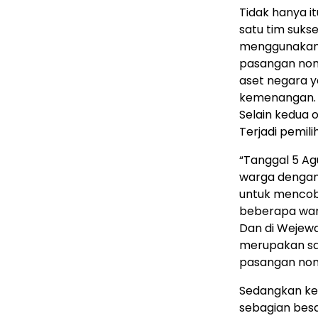
Tidak hanya i
satu tim suks
menggunakan 
pasangan nomo
aset negara y
kemenangan.
Selain kedua 
Terjadi pemil
“Tanggal 5 Ag
warga dengan 
untuk mencobl
beberapa warg
Dan di Wejewa
merupakan sak
pasangan nom
Sedangkan kes
sebagian bes