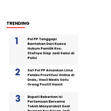
TRENDING
Pol PP Tanggapi
Bantahan Dari Kuasa
Hukum Pemilik Kos;
Stafnya Siap Jadi Saksi di
Polisi
Sat Pol PP Amankan Lima
Pelaku Prostitusi Online di
Ende,; Hasil Medis Satu
Orang Positif Hamil
Bupati Beberkan Isi
Pertemuan Bersama
Tokoh Masyarakat Soal
Dugaan Kos Kosan Jadi