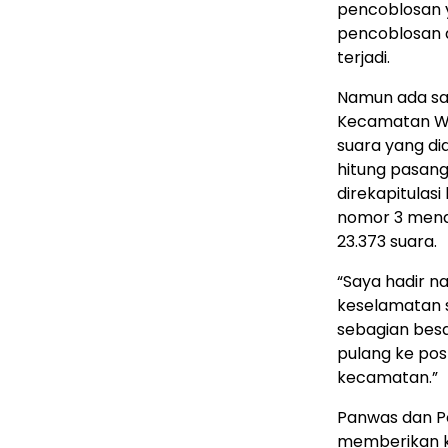
pencoblosan y
pencoblosan d
terjadi.
Namun ada sa
Kecamatan W
suara yang di
hitung pasan
direkapitulas
nomor 3 mend
23.373 suara.
“Saya hadir n
keselamatan 
sebagian bes
pulang ke po
kecamatan.”
Panwas dan Po
memberikan ke