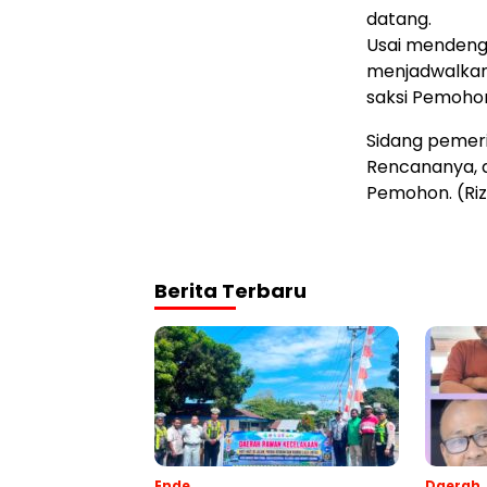
datang.
Usai mendenga
menjadwalkan
saksi Pemoho
Sidang pemeri
Rencananya, a
Pemohon. (Ri
Berita Terbaru
Ende
Daerah