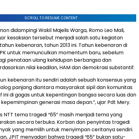
SCROLL TO RESUME CONTENT
imon didampingi Wakil Majelis Warga, Romo Leo Mali,
ar kesaksian tersebut menjadi salah satu kegiatan
ahun kebenaran, tahun 2013 ini. Tahun kebenaran di
KPK untuk memunculkan momentum baru, sebelum
bagi penataan ulang kehidupan berbangsa dan
dasarkan nilai keadilan, HAM dan demokrasi substantif.
un kebenaran itu sendiri adalah sebuah konsensus yang
dialog panjang diantara masyarakat sipil dan komunitas
tif ini di gagas untuk kepentingan bangsa secara luas dan
 kepemimpinan generasi masa depan.”, ujar Pdt Mery.
s NTT tema tragedi “65” masih menjadi tema yang
arakan secara terbuka. Korban dan penyintas tragedi
nyak yang memilih untuk menyimpan ceritanya sendiri.
ian, JPIT menyadari bahwa tragedi “65” bukan satu-