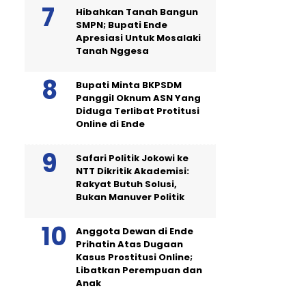
Hibahkan Tanah Bangun
SMPN; Bupati Ende
Apresiasi Untuk Mosalaki
Tanah Nggesa
Bupati Minta BKPSDM
Panggil Oknum ASN Yang
Diduga Terlibat Protitusi
Online di Ende
Safari Politik Jokowi ke
NTT Dikritik Akademisi:
Rakyat Butuh Solusi,
Bukan Manuver Politik
Anggota Dewan di Ende
Prihatin Atas Dugaan
Kasus Prostitusi Online;
Libatkan Perempuan dan
Anak