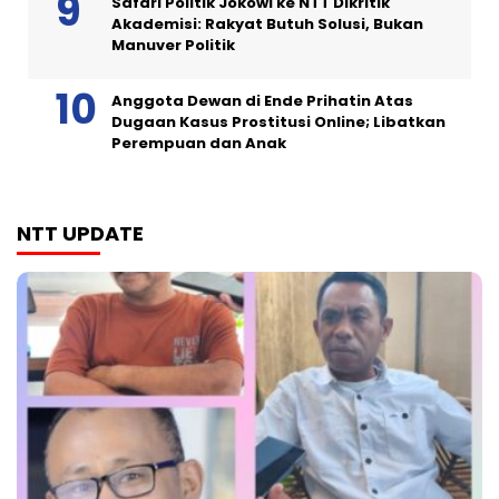
Safari Politik Jokowi ke NTT Dikritik
Akademisi: Rakyat Butuh Solusi, Bukan
Manuver Politik
Anggota Dewan di Ende Prihatin Atas
Dugaan Kasus Prostitusi Online; Libatkan
Perempuan dan Anak
NTT UPDATE