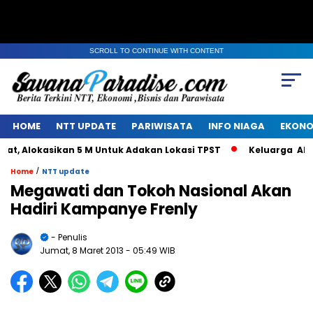
SCROLL TO CONTINUE WITH CONTENT
HOME
NTT UPDATE
PARIWISATA
INFO NIAGA
EKONO
 Alokasikan 5 M Untuk Adakan Lokasi TPST
Keluarga Alm Ja
/
Home
NTT update
Megawati dan Tokoh Nasional Akan
Hadiri Kampanye Frenly
- Penulis
Jumat, 8 Maret 2013
- 05:49 WIB