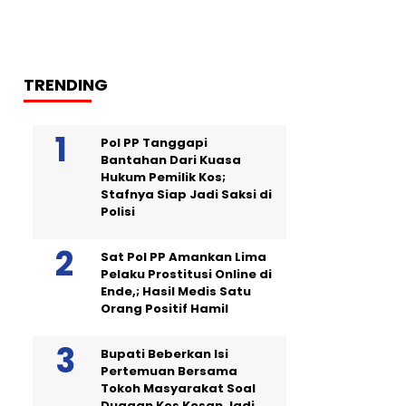
TRENDING
Pol PP Tanggapi
Bantahan Dari Kuasa
Hukum Pemilik Kos;
Stafnya Siap Jadi Saksi di
Polisi
Sat Pol PP Amankan Lima
Pelaku Prostitusi Online di
Ende,; Hasil Medis Satu
Orang Positif Hamil
Bupati Beberkan Isi
Pertemuan Bersama
Tokoh Masyarakat Soal
Dugaan Kos Kosan Jadi