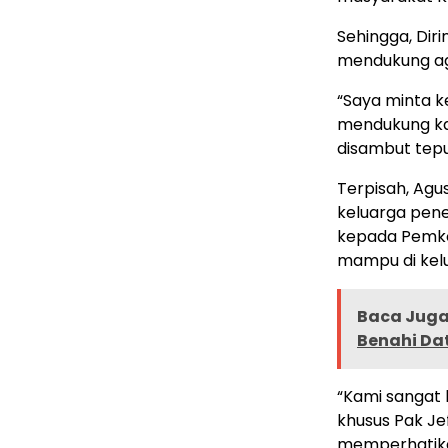
Sehingga, Di
mendukung aga
“Saya minta 
mendukung kam
disambut tepu
Terpisah, Agu
keluarga pen
kepada Pemko
mampu di kelu
Baca Juga 
Benahi Da
“Kami sangat
khusus Pak Je
memperhatika