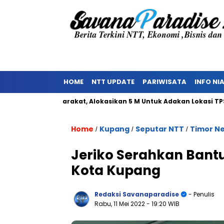
HOME
NTT UPDATE
PARIWISATA
INFO NI
an Masyarakat, Alokasikan 5 M Untuk Adakan Lokasi TPST
K
Home
Kupang
Seputar NTT
Timor N
/
/
/
Jeriko Serahkan Bant
Kota Kupang
Redaksi Savanaparadise
- Penulis
Rabu, 11 Mei 2022
- 19:20 WIB