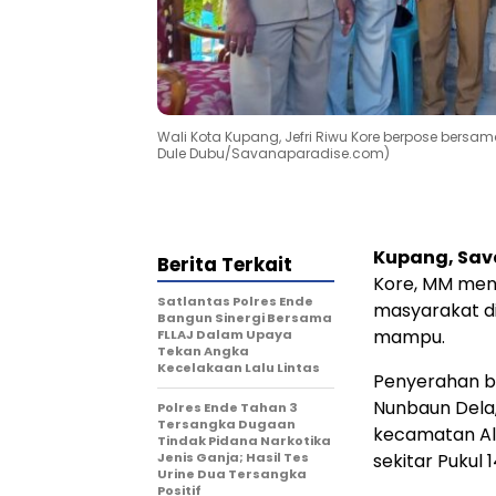
Wali Kota Kupang, Jefri Riwu Kore berpose bers
Dule Dubu/Savanaparadise.com)
Kupang, Sa
Berita Terkait
Kore, MM men
Satlantas Polres Ende
masyarakat d
Bangun Sinergi Bersama
mampu.
FLLAJ Dalam Upaya
Tekan Angka
Kecelakaan Lalu Lintas
Penyerahan ba
Nunbaun Dela,
Polres Ende Tahan 3
Tersangka Dugaan
kecamatan Ala
Tindak Pidana Narkotika
Jenis Ganja; Hasil Tes
sekitar Pukul 1
Urine Dua Tersangka
Positif