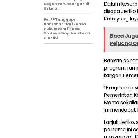
Dalam kesempa
Cegah Perundungan di
Sekolah
disapa Jeriko
Kota yang lay
Pol PP Tanggapi
Bantahan Dari Kuasa
Hukum Pemilik Kos;
Stafnya Siap Jadi Saksi
Baca Juga 
di Polisi
Pejuang O
Bahkan denga
program rumah
tangan Pemer
“Program ini 
Pemerintah Ko
Mama sekalian
ini mendapat b
Lanjut Jeriko
pertama ini a
masyarakat K