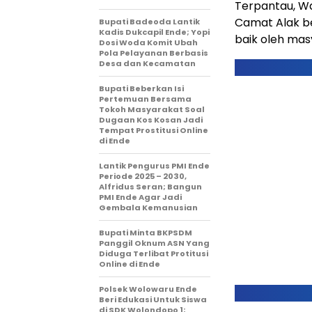
Terpantau, Wal
Camat Alak b
Bupati Badeoda Lantik
Kadis Dukcapil Ende; Yopi
baik oleh mas
Dosi Woda Komit Ubah
Pola Pelayanan Berbasis
Desa dan Kecamatan
Bupati Beberkan Isi
Pertemuan Bersama
Tokoh Masyarakat Soal
Dugaan Kos Kosan Jadi
Tempat Prostitusi Online
di Ende
Lantik Pengurus PMI Ende
Periode 2025 – 2030,
Alfridus Seran; Bangun
PMI Ende Agar Jadi
Gembala Kemanusian
Bupati Minta BKPSDM
Panggil Oknum ASN Yang
Diduga Terlibat Protitusi
Online di Ende
Polsek Wolowaru Ende
Beri Edukasi Untuk Siswa
di SDK Wolondopo 1;