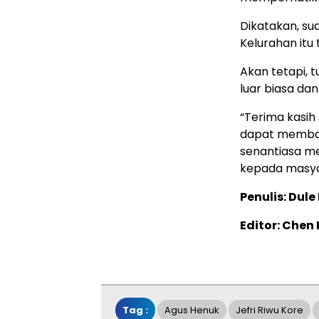
Dikatakan, su
Kelurahan itu
Akan tetapi, t
luar biasa d
“Terima kasih 
dapat membal
senantiasa m
kepada masyar
Penulis: Dul
Editor: Chen 
Tag :
Agus Henuk
Jefri Riwu Kore