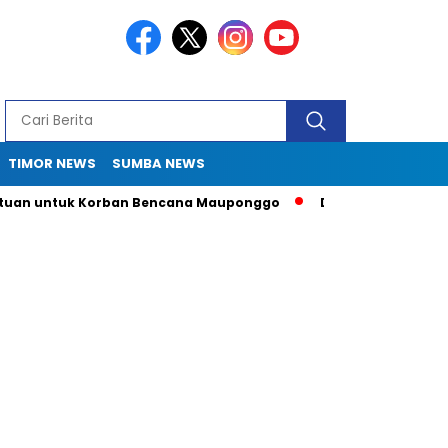
TIMOR NEWS
SUMBA NEWS
tuk Korban Bencana Mauponggo
Drama Pergub 33: Kadis Sula