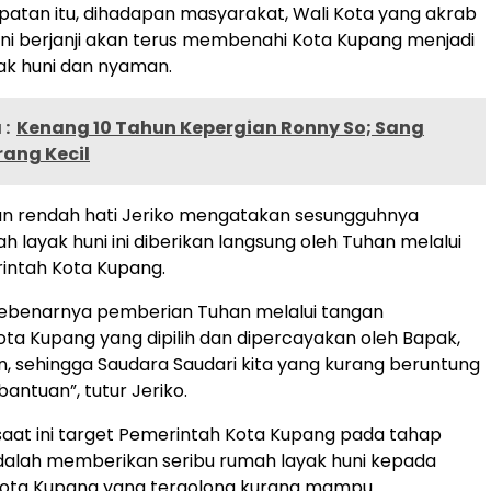
tan itu, dihadapan masyarakat, Wali Kota yang akrab
 ini berjanji akan terus membenahi Kota Kupang menjadi
ak huni dan nyaman.
:
Kenang 10 Tahun Kepergian Ronny So; Sang
rang Kecil
n rendah hati Jeriko mengatakan sesungguhnya
 layak huni ini diberikan langsung oleh Tuhan melalui
intah Kota Kupang.
sebenarnya pemberian Tuhan melalui tangan
ta Kupang yang dipilih dan dipercayakan oleh Bapak,
, sehingga Saudara Saudari kita yang kurang beruntung
antuan”, tutur Jeriko.
, saat ini target Pemerintah Kota Kupang pada tahap
dalah memberikan seribu rumah layak huni kepada
ota Kupang yang tergolong kurang mampu.