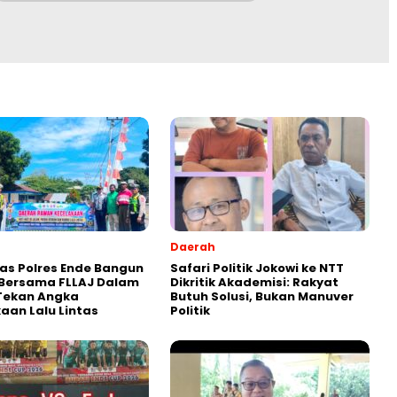
Daerah
as Polres Ende Bangun
Safari Politik Jokowi ke NTT
 Bersama FLLAJ Dalam
Dikritik Akademisi: Rakyat
Tekan Angka
Butuh Solusi, Bukan Manuver
aan Lalu Lintas
Politik