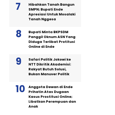
Hibahkan Tanah Bangun
SMPN; Bupati Ende
Apresiasi Untuk Mosalaki
Tanah Nggesa
Bupati Minta BKPSDM
Panggil Oknum ASN Yang
Diduga Terlibat Protitusi
Online di Ende
Safari Politik Jokowi ke
NTT Dikritik Akademisi:
Rakyat Butuh Solusi,
Bukan Manuver Politik
Anggota Dewan di Ende
Prihatin Atas Dugaan
Kasus Prostitusi Online;
Libatkan Perempuan dan
Anak