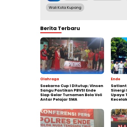
Wali Kota Kupang
Berita Terbaru
Olahraga
Ende
Soekarno Cup I Ditutup; Vinsen
Satlant
Sangu Pastikan PBVSI Ende
Sinergi
Siap Gelar Turnamen Bola Voli
Upaya 
Antar Pelajar SMA
Kecelak