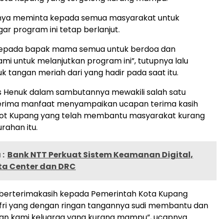
rinya meminta kepada semua masyarakat untuk
r program ini tetap berlanjut.
kepada bapak mama semua untuk berdoa dan
i untuk melanjutkan program ini”, tutupnya lalu
k tangan meriah dari yang hadir pada saat itu.
s Henuk dalam sambutannya mewakili salah satu
erima manfaat menyampaikan ucapan terima kasih
t Kupang yang telah membantu masyarakat kurang
rahan itu.
:
Bank NTT Perkuat Sistem Keamanan Digital,
ta Center dan DRC
 berterimakasih kepada Pemerintah Kota Kupang
fri yang dengan ringan tangannya sudi membantu dan
n kami keluarga yang kurang mampu”, ucapnya.