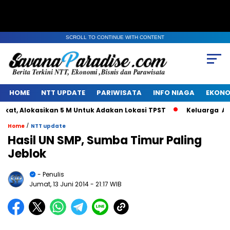
SCROLL TO CONTINUE WITH CONTENT
HOME
NTT UPDATE
PARIWISATA
INFO NIAGA
EKONO
, Alokasikan 5 M Untuk Adakan Lokasi TPST
Keluarga Alm J
/
Home
NTT update
Hasil UN SMP, Sumba Timur Paling
Jeblok
- Penulis
Jumat, 13 Juni 2014
- 21:17 WIB