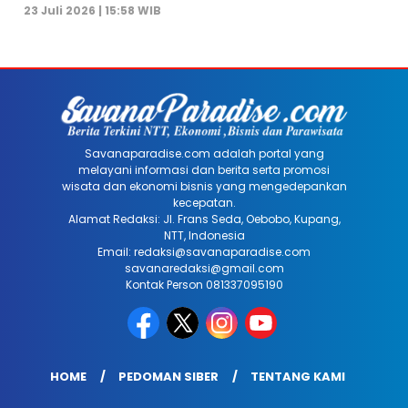
23 Juli 2026 | 15:58 WIB
Savanaparadise.com adalah portal yang
melayani informasi dan berita serta promosi
wisata dan ekonomi bisnis yang mengedepankan
kecepatan.
Alamat Redaksi: Jl. Frans Seda, Oebobo, Kupang,
NTT, Indonesia
Email: redaksi@savanaparadise.com
savanaredaksi@gmail.com
Kontak Person 081337095190
HOME
PEDOMAN SIBER
TENTANG KAMI