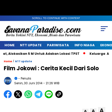
SCROLL TO CONTINUE WITH CONTENT
HOME
NTT UPDATE
PARIWISATA
INFO NIAGA
EKONO
 Alokasikan 5 M Untuk Adakan Lokasi TPST
Keluarga Alm Ja
/
Home
NTT update
Film Jokowi : Cerita Kecil Dari Solo
- Penulis
Senin, 30 Juni 2014
- 21:26 WIB
A
A
A