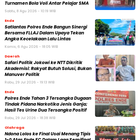
Turnamen Bola Voli Antar Pelajar SMA
Sabtu, 8 Agu 2026 - 10:19 WIB
Ende
Satlantas Polres Ende Bangun Sinergi
Bersama FLLAJ Dalam Upaya Tekan
Angka Kecelakaan Lalu Lintas
Kamis, 6 Agu 2026 - 18:05 WIB
Daerah
Safari Politik Jokowi ke NTT Dikritik
Akademisi: Rakyat Butuh Solusi, Bukan
Manuver Politik
Rabu, 29 Jul 2026 - 19:13 WIB
Ende
Polres Ende Tahan 3 Tersangka Dugaan
Tindak Pidana Narkotika Jenis Ganja;
Hasil Tes Urine Dua Tersangka Positif
Rabu, 29 Jul 2026 - 18:38 WIB
Olahraga
Ndona Lolos ke Final Usai Menang Tipis
1-0 Atas Ende FC Dalam Laga Semifinal