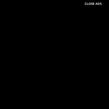
CLOSE ADS
Baca Juga :
Media Penyiaran Berperan
Penting dalam Penyebarluasan
Informasi Pemilu