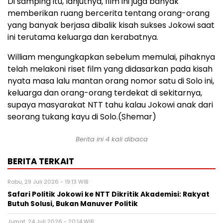
Di samping itu, lanjutnya, film ini juga banyak
memberikan ruang bercerita tentang orang-orang
yang banyak berjasa dibalik kisah sukses Jokowi saat
ini terutama keluarga dan kerabatnya.
William mengungkapkan sebelum memulai, pihaknya
telah melakoni riset film yang didasarkan pada kisah
nyata masa lalu mantan orang nomor satu di Solo ini,
keluarga dan orang-orang terdekat di sekitarnya,
supaya masyarakat NTT tahu kalau Jokowi anak dari
seorang tukang kayu di Solo.(Shemar)
Berita ini 4 kali dibaca
BERITA TERKAIT
Rabu, 29 Juli 2026 - 19:13 WIB
Safari Politik Jokowi ke NTT Dikritik Akademisi: Rakyat
Butuh Solusi, Bukan Manuver Politik
Jumat, 24 Juli 2026 - 20:14 WIB