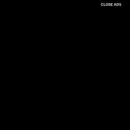
CLOSE ADS
Baca Juga :
Mindriyati Astiningsih Laka
Lena Ajak Orang Tua Perkuat
Perlindungan Anak Lewat Parenting dan
Literasi Digital