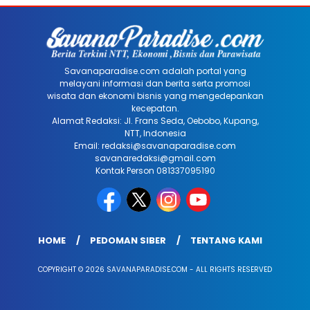
Savanaparadise.com adalah portal yang
melayani informasi dan berita serta promosi
wisata dan ekonomi bisnis yang mengedepankan
kecepatan.
Alamat Redaksi: Jl. Frans Seda, Oebobo, Kupang,
NTT, Indonesia
Email: redaksi@savanaparadise.com
savanaredaksi@gmail.com
Kontak Person 081337095190
HOME
PEDOMAN SIBER
TENTANG KAMI
COPYRIGHT © 2026 SAVANAPARADISE.COM - ALL RIGHTS RESERVED