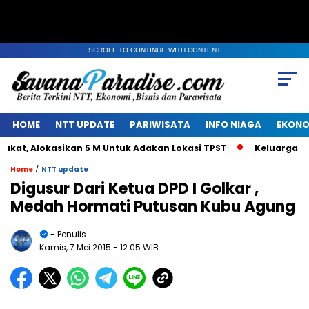
SCROLL TO CONTINUE WITH CONTENT
HOME
NTT UPDATE
PARIWISATA
INFO NIAGA
EKONO
, Alokasikan 5 M Untuk Adakan Lokasi TPST
Keluarga Alm J
/
Home
NTT update
Digusur Dari Ketua DPD I Golkar ,
Medah Hormati Putusan Kubu Agung
- Penulis
Kamis, 7 Mei 2015
- 12:05 WIB