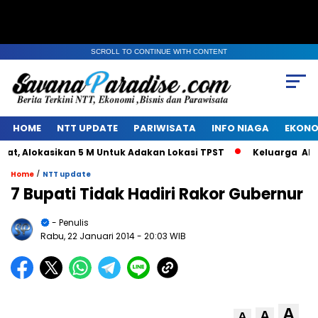
SCROLL TO CONTINUE WITH CONTENT
HOME
NTT UPDATE
PARIWISATA
INFO NIAGA
EKONO
, Alokasikan 5 M Untuk Adakan Lokasi TPST
Keluarga Alm J
/
Home
NTT update
7 Bupati Tidak Hadiri Rakor Gubernur
- Penulis
Rabu, 22 Januari 2014
- 20:03 WIB
A
A
A