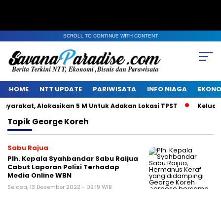
SCROLL TO CONTINUE WITH CONTENT
HOME
NTT UPDATE
PARIWISATA
INFO NIAGA
EKONO
yarakat, Alokasikan 5 M Untuk Adakan Lokasi TPST
Keluarg
Topik
George Koreh
Sabu Rajua
Plh. Kepala Syahbandar Sabu Raijua
Cabut Laporan Polisi Terhadap
Media Online WBN
Selasa, 13 Desember 2022 - 09:19 WIB