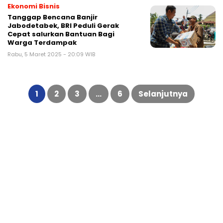
Ekonomi Bisnis
Tanggap Bencana Banjir
Jabodetabek, BRI Peduli Gerak
Cepat salurkan Bantuan Bagi
Warga Terdampak
Rabu, 5 Maret 2025 - 20:09 WIB
Paginasi
pos
1
2
3
…
6
Selanjutnya