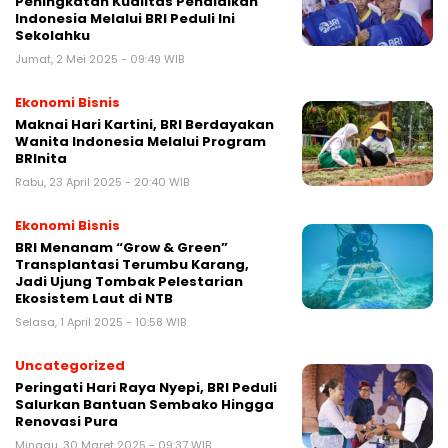
Peningkatan Kualitas Pendidikan
Indonesia Melalui BRI Peduli Ini
Sekolahku
Jumat, 2 Mei 2025 - 09:49 WIB
Ekonomi Bisnis
Maknai Hari Kartini, BRI Berdayakan
Wanita Indonesia Melalui Program
BRInita
Rabu, 23 April 2025 - 20:40 WIB
Ekonomi Bisnis
BRI Menanam “Grow & Green”
Transplantasi Terumbu Karang,
Jadi Ujung Tombak Pelestarian
Ekosistem Laut di NTB
Selasa, 1 April 2025 - 10:58 WIB
Uncategorized
Peringati Hari Raya Nyepi, BRI Peduli
Salurkan Bantuan Sembako Hingga
Renovasi Pura
Minggu, 30 Maret 2025 - 09:37 WIB