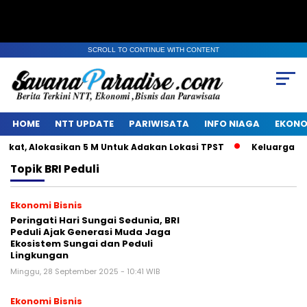
SCROLL TO CONTINUE WITH CONTENT
HOME
NTT UPDATE
PARIWISATA
INFO NIAGA
EKONO
t, Alokasikan 5 M Untuk Adakan Lokasi TPST
Keluarga Alm 
Topik
BRI Peduli
Ekonomi Bisnis
Peringati Hari Sungai Sedunia, BRI
Peduli Ajak Generasi Muda Jaga
Ekosistem Sungai dan Peduli
Lingkungan
Minggu, 28 September 2025 - 10:41 WIB
Ekonomi Bisnis