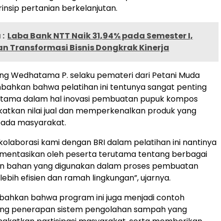
nsip pertanian berkelanjutan.
:
Laba Bank NTT Naik 31,94% pada Semester I,
dan Transformasi Bisnis Dongkrak Kinerja
ng Wedhatama P. selaku pemateri dari Petani Muda
ahkan bahwa pelatihan ini tentunya sangat penting
rutama dalam hal inovasi pembuatan pupuk kompos
atkan nilai jual dan memperkenalkan produk yang
pada masyarakat.
olaborasi kami dengan BRI dalam pelatihan ini nantinya
ementasikan oleh peserta terutama tentang berbagai
 dan bahan yang digunakan dalam proses pembuatan
ebih efisien dan ramah lingkungan”, ujarnya.
hkan bahwa program ini juga menjadi contoh
ang penerapan sistem pengolahan sampah yang