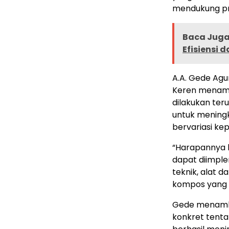
mendukung pri
Baca Juga 
Efisiensi 
A.A. Gede Agu
Keren menamb
dilakukan te
untuk meningk
bervariasi ke
“Harapannya k
dapat diimpl
teknik, alat
kompos yang l
Gede menamba
konkret tent