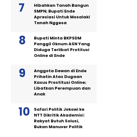
Hibahkan Tanah Bangun
SMPN; Bupati Ende
Apresiasi Untuk Mosalaki
Tanah Nggesa
Bupati Minta BKPSDM
Panggil Oknum ASN Yang
Diduga Terlibat Protitusi
Online di Ende
Anggota Dewan di Ende
Prihatin Atas Dugaan
Kasus Prostitusi Online;
Libatkan Perempuan dan
Anak
Safari Politik Jokowi ke
NTT Dikritik Akademisi:
Rakyat Butuh Solusi,
Bukan Manuver Politik