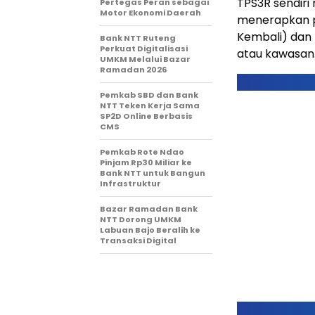
TPS3R sendir
Pertegas Peran sebagai
Motor Ekonomi Daerah
menerapkan p
Kembali) dan
Bank NTT Ruteng
Perkuat Digitalisasi
atau kawasan
UMKM Melalui Bazar
Ramadan 2026
Pemkab SBD dan Bank
NTT Teken Kerja Sama
SP2D Online Berbasis
CMS
Pemkab Rote Ndao
Pinjam Rp30 Miliar ke
Bank NTT untuk Bangun
Infrastruktur
Bazar Ramadan Bank
NTT Dorong UMKM
Labuan Bajo Beralih ke
Transaksi Digital