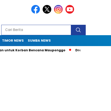
TIMOR NEWS
SUMBA NEWS
tuk Korban Bencana Mauponggo
Drama Pergub 33: Kadis Sula