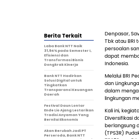
Denpasar, Sav
Berita Terkait
Tbk atau BRI 
Laba Bank NTT Naik
persoalan sa
31,94% pada Semester I,
dapat memban
Efisiensi dan
Transformasi Bisnis
Indonesia.
Dongkrak Kinerja
Melalui BRI P
Bank NTT Hadirkan
Solusi Digital untuk
dan Lingkung
Tingkatkan
Transparansi Keuangan
dalam mengat
Daerah
lingkungan mel
Festival Daun Lontar
Kali ini, kegia
Ende Lio Ajang Lestarikan
Tradisi Anyaman Yang
Diversifikasi
Bernilai Ekonomis
berlangsung 
Akan Berubah Jadi PT
(TPS3R) Pudak 
Perseroda, Bank NTT