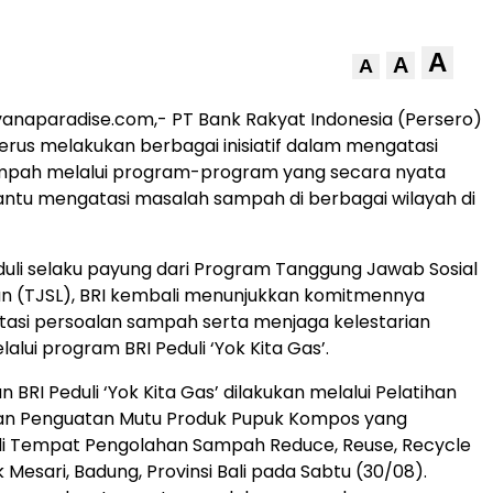
A
A
A
anaparadise.com,- PT Bank Rakyat Indonesia (Persero)
terus melakukan berbagai inisiatif dalam mengatasi
mpah melalui program-program yang secara nyata
tu mengatasi masalah sampah di berbagai wilayah di
eduli selaku payung dari Program Tanggung Jawab Sosial
an (TJSL), BRI kembali menunjukkan komitmennya
asi persoalan sampah serta menjaga kelestarian
alui program BRI Peduli ‘Yok Kita Gas’.
tan BRI Peduli ‘Yok Kita Gas’ dilakukan melalui Pelatihan
 dan Penguatan Mutu Produk Pupuk Kompos yang
di Tempat Pengolahan Sampah Reduce, Reuse, Recycle
Mesari, Badung, Provinsi Bali pada Sabtu (30/08).