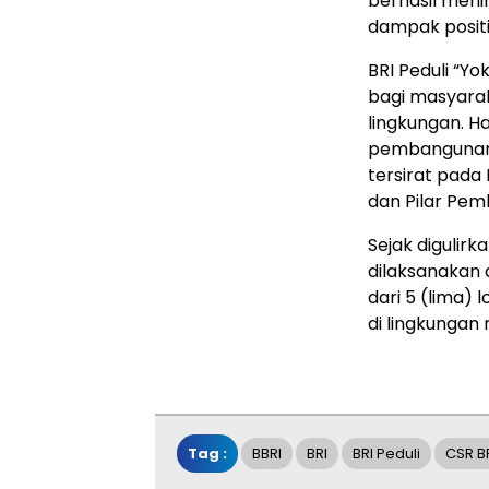
berhasil meni
dampak positi
BRI Peduli “Y
bagi masyaraka
lingkungan. H
pembangunan 
tersirat pada
dan Pilar Pe
Sejak digulirk
dilaksanakan d
dari 5 (lima) 
di lingkungan
Tag :
BBRI
BRI
BRI Peduli
CSR B