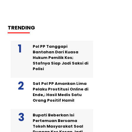
TRENDING
Pol PP Tanggapi
Bantahan Dari Kuasa
Hukum Pemilik Kos;
Stafnya Siap Jadi Saksi di
Polisi
Sat Pol PP Amankan Lima
Pelaku Prostitusi Online di
Ende,; Hasil Medis Satu
Orang Positif Hamil
Bupati Beberkan Isi
Pertemuan Bersama
Tokoh Masyarakat Soal
Dugaan Kos Kosan Jadi