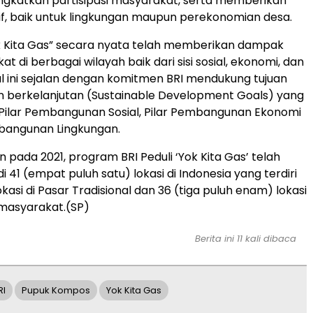
ngkatkan partisipasi masyarakat, serta memberikan
f, baik untuk lingkungan maupun perekonomian desa.
ok Kita Gas” secara nyata telah memberikan dampak
t di berbagai wilayah baik dari sisi sosial, ekonomi, dan
al ini sejalan dengan komitmen BRI mendukung tujuan
berkelanjutan (Sustainable Development Goals) yang
 Pilar Pembangunan Sosial, Pilar Pembangunan Ekonomi
mbangunan Lingkungan.
an pada 2021, program BRI Peduli ‘Yok Kita Gas’ telah
i 41 (empat puluh satu) lokasi di Indonesia yang terdiri
lokasi di Pasar Tradisional dan 36 (tiga puluh enam) lokasi
 masyarakat.(SP)
Berita ini 11 kali dibaca
RI
Pupuk Kompos
Yok Kita Gas