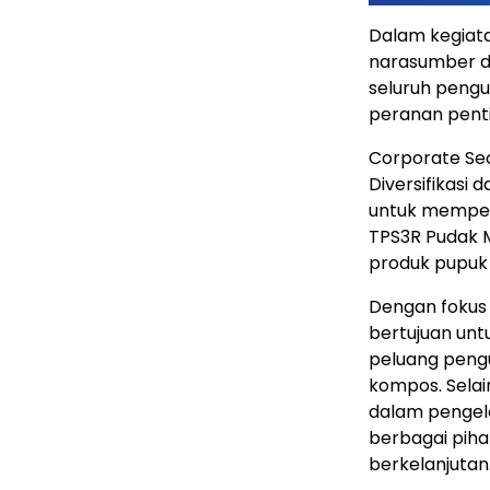
Dalam kegiata
narasumber da
seluruh pengu
peranan penti
Corporate Se
Diversifikasi
untuk memperk
TPS3R Pudak 
produk pupuk 
Dengan fokus p
bertujuan unt
peluang pengu
kompos. Selain
dalam pengel
berbagai piha
berkelanjutan