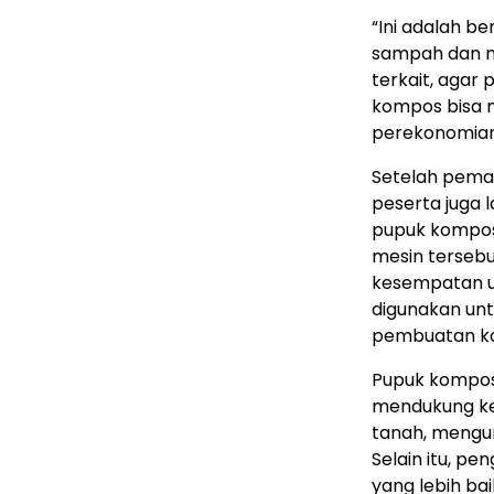
“Ini adalah b
sampah dan me
terkait, agar
kompos bisa 
perekonomian
Setelah pemap
peserta juga
pupuk kompos
mesin tersebu
kesempatan u
digunakan u
pembuatan ko
Pupuk kompos 
mendukung ke
tanah, mengur
Selain itu, p
yang lebih ba