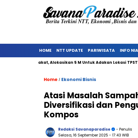
HOME
NTT UPDATE
PARIWISATA
INFO NI
an Masyarakat, Alokasikan 5 M Untuk Adakan Lokasi TPST
K
Home
Ekonomi Bisnis
/
Atasi Masalah Sampah d
Diversifikasi dan Pen
Kompos
Redaksi Savanaparadise
- Penulis
Selasa, 16 September 2025
- 17:43 WIB