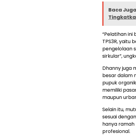
Baca Juga 
Tingkatka
“Pelatihan i
TPS3R, yaitu 
pengelolaan s
sirkular”, ung
Dhanny juga 
besar dalam 
pupuk organik
memiliki pasa
maupun urban
Selain itu, mu
sesuai dengan 
hanya ramah l
profesional.