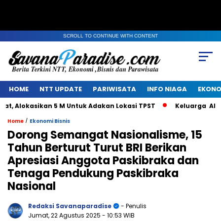
SCROLL TO CONTINUE WITH CONTENT
HOME
NTT UPDATE
PARIWISATA
INFO NIAGA
EKONO
Alokasikan 5 M Untuk Adakan Lokasi TPST
Keluarga Alm Ja
/
Home
Ekonomi Bisnis
Dorong Semangat Nasionalisme, 15
Tahun Berturut Turut BRI Berikan
Apresiasi Anggota Paskibraka dan
Tenaga Pendukung Paskibraka
Nasional
Redaksi Savanaparadise
- Penulis
Jumat, 22 Agustus 2025
- 10:53 WIB