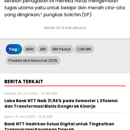
setelah penugasan ini mereka harus mengemban
tugas utama yaitu untuk belajar dan meraih cita-cita
yang diinginkan,” pungkas Solichin.(SP)
Berita ini 9 kali dibaca
Tag :
BBRI
BRI
BRI Peduli
CSR BRI
Paskibraka Nasional 2025
BERITA TERKAIT
Selasa, 28 Juli 2026 - 05:46 WIB
Laba Bank NTT Naik 31,94% pada Semester I, Efisiensi
dan Transformasi Bisnis Dongkrak Kinerja
Senin, 15 Juni 2026 - 15:15 WIB
Bank NTT Hadirkan Solusi Digital untuk Tingkatkan
Transparansi Keuangan Daerah