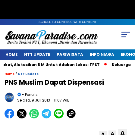
SCROLL TO CONTINUE WITH CONTENT
HOME
NTT UPDATE
PARIWISATA
INFO NIAGA
EKONO
t, Alokasikan 5 M Untuk Adakan Lokasi TPST
Keluarga Alm 
/
Home
NTT update
PNS Muslim Dapat Dispensasi
- Penulis
Selasa, 9 Juli 2013
- 11:07 WIB
A
A
A