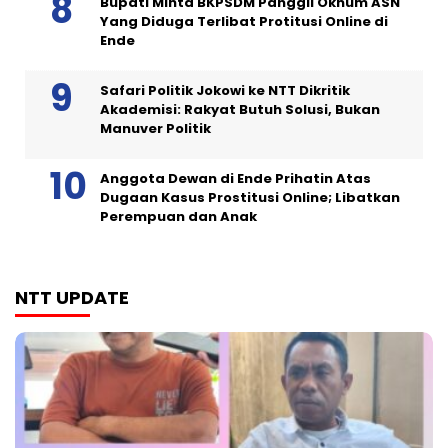
Bupati Minta BKPSDM Panggil Oknum ASN
Yang Diduga Terlibat Protitusi Online di
Ende
Safari Politik Jokowi ke NTT Dikritik
Akademisi: Rakyat Butuh Solusi, Bukan
Manuver Politik
Anggota Dewan di Ende Prihatin Atas
Dugaan Kasus Prostitusi Online; Libatkan
Perempuan dan Anak
NTT UPDATE