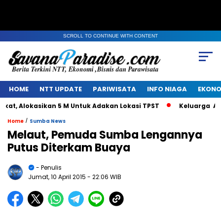
SCROLL TO CONTINUE WITH CONTENT
HOME
NTT UPDATE
PARIWISATA
INFO NIAGA
EKONO
, Alokasikan 5 M Untuk Adakan Lokasi TPST
Keluarga Alm J
/
Home
Sumba News
Melaut, Pemuda Sumba Lengannya
Putus Diterkam Buaya
- Penulis
Jumat, 10 April 2015
- 22:06 WIB