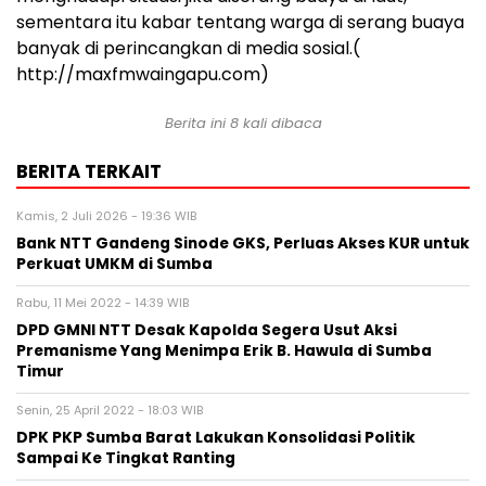
sementara itu kabar tentang warga di serang buaya
banyak di perincangkan di media sosial.(
http://maxfmwaingapu.com)
Berita ini 8 kali dibaca
BERITA TERKAIT
Kamis, 2 Juli 2026 - 19:36 WIB
Bank NTT Gandeng Sinode GKS, Perluas Akses KUR untuk
Perkuat UMKM di Sumba
Rabu, 11 Mei 2022 - 14:39 WIB
DPD GMNI NTT Desak Kapolda Segera Usut Aksi
Premanisme Yang Menimpa Erik B. Hawula di Sumba
Timur
Senin, 25 April 2022 - 18:03 WIB
DPK PKP Sumba Barat Lakukan Konsolidasi Politik
Sampai Ke Tingkat Ranting