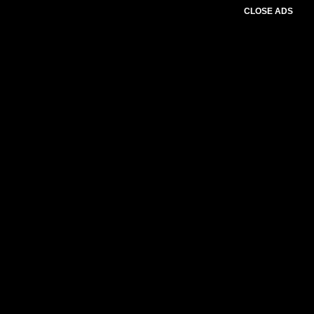
CLOSE ADS
Baca Juga :
Bank NTT Gandeng Sinode
GKS, Perluas Akses KUR untuk Perkuat
UMKM di Sumba