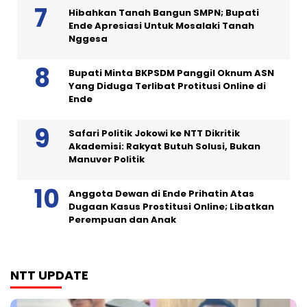
Hibahkan Tanah Bangun SMPN; Bupati
Ende Apresiasi Untuk Mosalaki Tanah
Nggesa
Bupati Minta BKPSDM Panggil Oknum ASN
Yang Diduga Terlibat Protitusi Online di
Ende
Safari Politik Jokowi ke NTT Dikritik
Akademisi: Rakyat Butuh Solusi, Bukan
Manuver Politik
Anggota Dewan di Ende Prihatin Atas
Dugaan Kasus Prostitusi Online; Libatkan
Perempuan dan Anak
NTT UPDATE