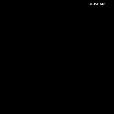
CLOSE ADS
Baca Juga :
Mindriyati Astiningsih Laka
Lena Ajak Orang Tua Perkuat
Perlindungan Anak Lewat Parenting dan
Literasi Digital