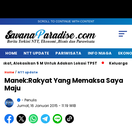
SCROLL TO CONTINUE WITH CONTENT
HOME
NTT UPDATE
PARIWISATA
INFO NIAGA
EKONO
t, Alokasikan 5 M Untuk Adakan Lokasi TPST
Keluarga Alm 
/
Home
NTT update
Manek:Rakyat Yang Memaksa Saya
Maju
- Penulis
Jumat, 16 Januari 2015
- 11:19 WIB