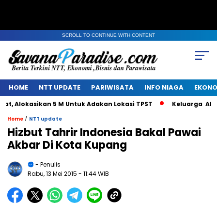
SCROLL TO CONTINUE WITH CONTENT
HOME
NTT UPDATE
PARIWISATA
INFO NIAGA
EKONO
 Alokasikan 5 M Untuk Adakan Lokasi TPST
Keluarga Alm Ja
/
Home
NTT update
Hizbut Tahrir Indonesia Bakal Pawai
Akbar Di Kota Kupang
- Penulis
Rabu, 13 Mei 2015
- 11:44 WIB