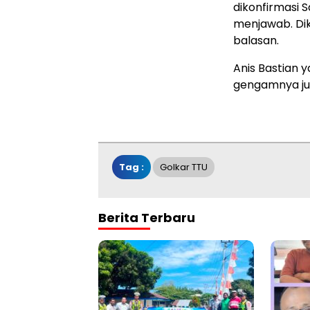
dikonfirmasi 
menjawab. Dik
balasan.
Anis Bastian 
gengamnya jug
Tag :
Golkar TTU
Berita Terbaru