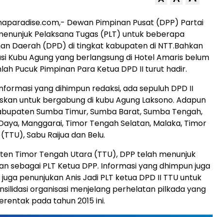
naparadise.com,- Dewan Pimpinan Pusat (DPP) Partai
menunjuk Pelaksana Tugas (PLT) untuk beberapa
an Daerah (DPD) di tingkat kabupaten di NTT.Bahkan
asi Kubu Agung yang berlangsung di Hotel Amaris belum
mlah Pucuk Pimpinan Para Ketua DPD II turut hadir.
nformasi yang dihimpun redaksi, ada sepuluh DPD II
kan untuk bergabung di kubu Agung Laksono. Adapun
 kabupaten Sumba Timur, Sumba Barat, Sumba Tengah,
aya, Manggarai, Timor Tengah Selatan, Malaka, Timor
(TTU), Sabu Raijua dan Belu.
ten Timor Tengah Utara (TTU), DPP telah menunjuk
an sebagai PLT Ketua DPP. Informasi yang dhimpun juga
uga penunjukan Anis Jadi PLT ketua DPD II TTU untuk
silidasi organisasi menjelang perhelatan pilkada yang
erentak pada tahun 2015 ini.