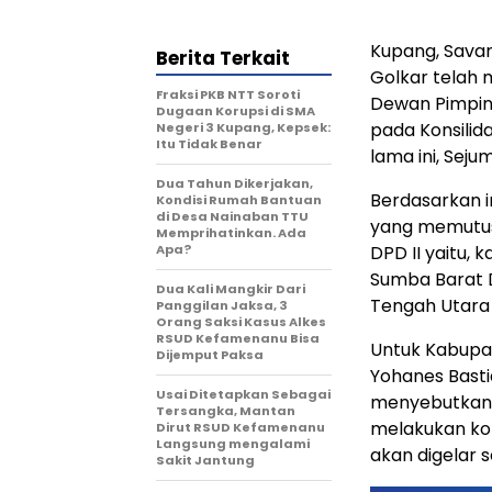
Kupang, Sava
Berita Terkait
Golkar telah 
Fraksi PKB NTT Soroti
Dewan Pimpin
Dugaan Korupsi di SMA
pada Konsilid
Negeri 3 Kupang, Kepsek:
Itu Tidak Benar
lama ini, Seju
Dua Tahun Dikerjakan,
Berdasarkan i
Kondisi Rumah Bantuan
di Desa Nainaban TTU
yang memutus
Memprihatinkan. Ada
Apa?
DPD II yaitu,
Sumba Barat D
Dua Kali Mangkir Dari
Tengah Utara 
Panggilan Jaksa, 3
Orang Saksi Kasus Alkes
RSUD Kefamenanu Bisa
Untuk Kabupa
Dijemput Paksa
Yohanes Basti
Usai Ditetapkan Sebagai
menyebutkan j
Tersangka, Mantan
melakukan kon
Dirut RSUD Kefamenanu
Langsung mengalami
akan digelar s
Sakit Jantung