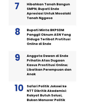
Hibahkan Tanah Bangun
SMPN; Bupati Ende
Apresiasi Untuk Mosalaki
Tanah Nggesa
Bupati Minta BKPSDM
Panggil Oknum ASN Yang
Diduga Terlibat Protitusi
Online di Ende
Anggota Dewan di Ende
Prihatin Atas Dugaan
Kasus Prostitusi Online;
Libatkan Perempuan dan
Anak
Safari Politik Jokowi ke
NTT Dikritik Akademisi:
Rakyat Butuh Solusi,
Bukan Manuver Politik