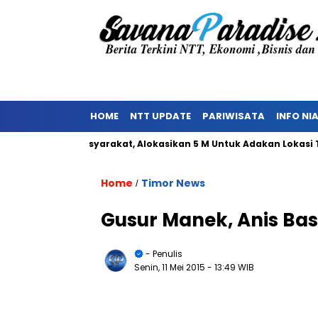
HOME
NTT UPDATE
PARIWISATA
INFO NI
enolakan Masyarakat, Alokasikan 5 M Untuk Adakan Lokasi TPST
Home
Timor News
/
Gusur Manek, Anis Bas
- Penulis
Senin, 11 Mei 2015
- 13:49 WIB