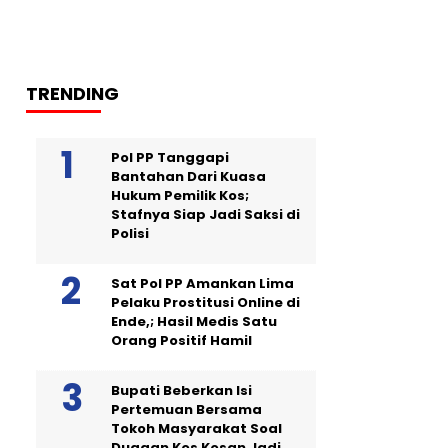
TRENDING
Pol PP Tanggapi
Bantahan Dari Kuasa
Hukum Pemilik Kos;
Stafnya Siap Jadi Saksi di
Polisi
Sat Pol PP Amankan Lima
Pelaku Prostitusi Online di
Ende,; Hasil Medis Satu
Orang Positif Hamil
Bupati Beberkan Isi
Pertemuan Bersama
Tokoh Masyarakat Soal
Dugaan Kos Kosan Jadi