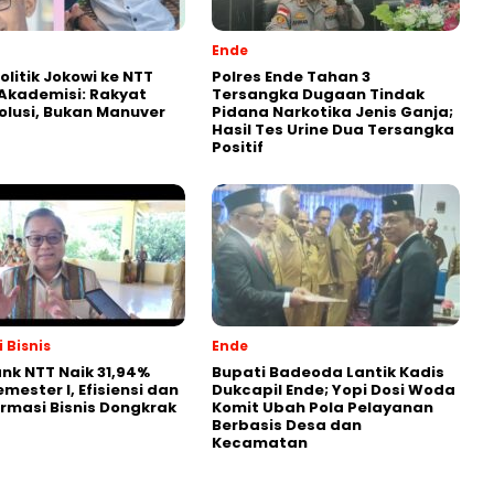
Ende
olitik Jokowi ke NTT
Polres Ende Tahan 3
k Akademisi: Rakyat
Tersangka Dugaan Tindak
olusi, Bukan Manuver
Pidana Narkotika Jenis Ganja;
Hasil Tes Urine Dua Tersangka
Positif
 Bisnis
Ende
nk NTT Naik 31,94%
Bupati Badeoda Lantik Kadis
mester I, Efisiensi dan
Dukcapil Ende; Yopi Dosi Woda
rmasi Bisnis Dongkrak
Komit Ubah Pola Pelayanan
Berbasis Desa dan
Kecamatan