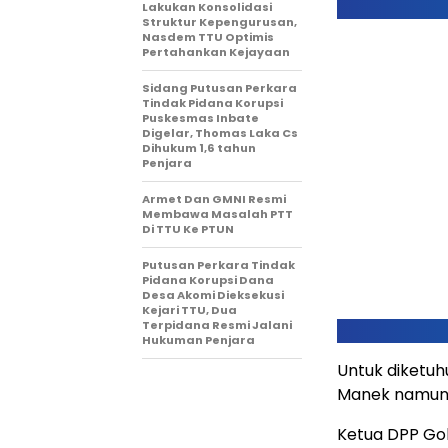
Lakukan Konsolidasi
Struktur Kepengurusan,
Nasdem TTU Optimis
Pertahankan Kejayaan
Sidang Putusan Perkara
Tindak Pidana Korupsi
Puskesmas Inbate
Digelar, Thomas Laka Cs
Dihukum 1,6 tahun
Penjara
Armet Dan GMNI Resmi
Membawa Masalah PTT
Di TTU Ke PTUN
Putusan Perkara Tindak
Pidana Korupsi Dana
Desa Akomi Dieksekusi
Kejari TTU, Dua
Terpidana Resmi Jalani
Hukuman Penjara
Untuk diketuhu
Manek namun b
Ketua DPP Gol