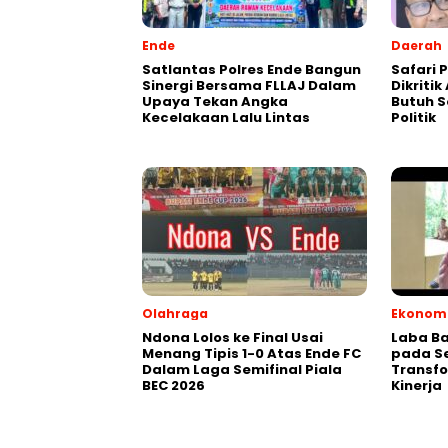
Ende
Daerah
Satlantas Polres Ende Bangun
Safari P
Sinergi Bersama FLLAJ Dalam
Dikriti
Upaya Tekan Angka
Butuh S
Kecelakaan Lalu Lintas
Politik
Olahraga
Ekonomi
Ndona Lolos ke Final Usai
Laba Ba
Menang Tipis 1-0 Atas Ende FC
pada Se
Dalam Laga Semifinal Piala
Transfo
BEC 2026
Kinerja